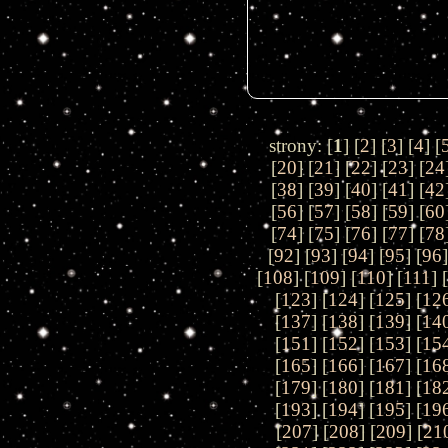
strony: [
1
] [
2
] [
3
] [
4
] [
[
20
] [
21
] [
22
] [
23
] [
24
[
38
] [
39
] [
40
] [
41
] [
42
[
56
] [
57
] [
58
] [
59
] [
60
[
74
] [
75
] [
76
] [
77
] [
78
[
92
] [
93
] [
94
] [
95
] [
96
]
[
108
] [
109
] [
110
] [
111
] [
[
123
] [
124
] [
125
] [
12
[
137
] [
138
] [
139
] [
14
[
151
] [
152
] [
153
] [
15
[
165
] [
166
] [
167
] [
16
[
179
] [
180
] [
181
] [
18
[
193
] [
194
] [
195
] [
19
[
207
] [
208
] [
209
] [
21