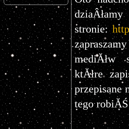
dziaÂ
stronie:
htt
zapraszamy
mediĂłw s
ktĂłre zap
przepisane 
tego robiĂŚ