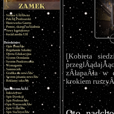
Strona GÂłĂłwna
PokĂłj Profesorski
Huncwocka Gazeta
Pomoc, skargi, zaÂżalenia
Sowy kontaktowe
Social media UH
Dziedziniec
Opis DomĂłw
Regulamin Szkolny
[Kobieta siedz
Oferta Edukacyjna
System Oceniania
System Punktowania
przeglÂądajÂąc
Wymagania
Samouczek
zÂłapaÂła w 
Grafika do newsĂłw
System pisania newsĂłw
krokiem ruszyÂ
Reklamy szkoÂły
SpoÂłecznoÂśĂŚ
Inkwizytor
Spis Dyrekcji
Spis ProfesorĂłw
Spis PracownikĂłw
Spis UczniĂłw
Oto nadcho
Spis StaÂżystĂłw