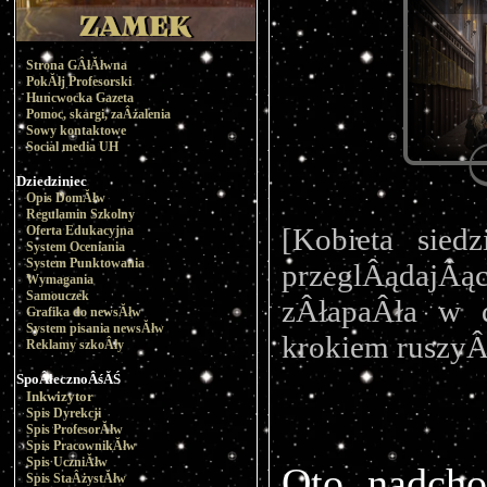
Strona GÂłĂłwna
PokĂłj Profesorski
Huncwocka Gazeta
Pomoc, skargi, zaÂżalenia
Sowy kontaktowe
Social media UH
Dziedziniec
Opis DomĂłw
Regulamin Szkolny
[Kobieta siedz
Oferta Edukacyjna
System Oceniania
System Punktowania
przeglÂądajÂąc
Wymagania
Samouczek
zÂłapaÂła w 
Grafika do newsĂłw
System pisania newsĂłw
krokiem ruszyÂ
Reklamy szkoÂły
SpoÂłecznoÂśĂŚ
Inkwizytor
Spis Dyrekcji
Spis ProfesorĂłw
Spis PracownikĂłw
Spis UczniĂłw
Oto nadcho
Spis StaÂżystĂłw