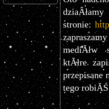
dziaÂ
stronie:
htt
zapraszamy
mediĂłw s
ktĂłre zap
przepisane 
tego robiĂŚ