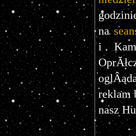
godzini
na 
sean
i Kami
OprĂł
oglÂąd
reklam 
nasz Hu