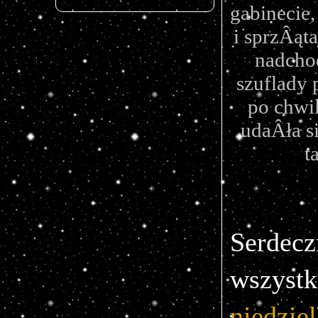
gabinecie
i sprzÂąt
nadcho
szuflady 
po chwil
udaÂła s
t
Serdecz
niedzie