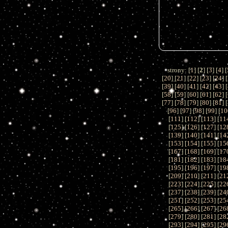
strony: [
1
] [
2
] [
3
] [
4
] [
[
20
] [
21
] [
22
] [
23
] [
24
] [
[
39
] [
40
] [
41
] [
42
] [
43
] [
[
58
] [
59
] [
60
] [
61
] [
62
] [
[
77
] [
78
] [
79
] [
80
] [
81
] [
[
96
] [
97
] [
98
] [
99
] [
10
[
111
] [
112
] [
113
] [
11
[
125
] [
126
] [
127
] [
12
[
139
] [
140
] [
141
] [
14
[
153
] [
154
] [
155
] [
15
[
167
] [
168
] [
169
] [
17
[
181
] [
182
] [
183
] [
18
[
195
] [
196
] [
197
] [
19
[
209
] [
210
] [
211
] [
21
[
223
] [
224
] [
225
] [
22
[
237
] [
238
] [
239
] [
24
[
251
] [
252
] [
253
] [
25
[
265
] [
266
] [
267
] [
26
[
279
] [
280
] [
281
] [
28
[
293
] [
294
] [
295
] [
29