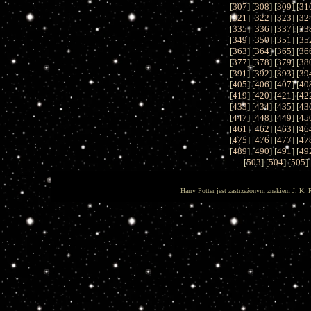
[
307
] [
308
] [
309
] [
31
[
321
] [
322
] [
323
] [
32
[
335
] [
336
] [
337
] [
33
[
349
] [
350
] [
351
] [
35
[
363
] [
364
] [
365
] [
36
[
377
] [
378
] [
379
] [
38
[
391
] [
392
] [
393
] [
39
[
405
] [
406
] [
407
] [
40
[
419
] [
420
] [
421
] [
42
[
433
] [
434
] [
435
] [
43
[
447
] [
448
] [
449
] [
45
[
461
] [
462
] [
463
] [
46
[
475
] [
476
] [
477
] [
47
[
489
] [
490
] [
491
] [
49
[
503
] [
504
] [
505
] 
Harry Potter jest zastrzeżonym znakiem J. K. 