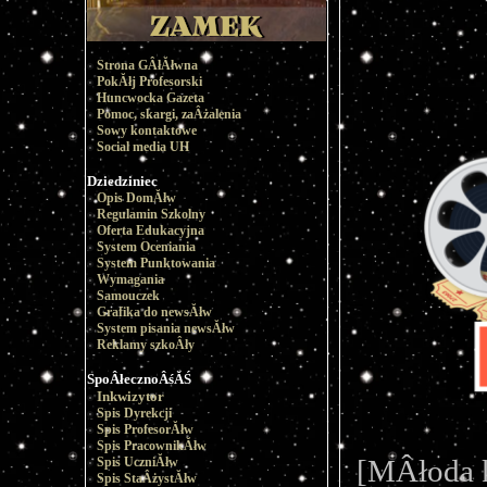
Strona GÂłĂłwna
PokĂłj Profesorski
Huncwocka Gazeta
Pomoc, skargi, zaÂżalenia
Sowy kontaktowe
Social media UH
Dziedziniec
Opis DomĂłw
Regulamin Szkolny
Oferta Edukacyjna
System Oceniania
System Punktowania
Wymagania
Samouczek
Grafika do newsĂłw
System pisania newsĂłw
Reklamy szkoÂły
SpoÂłecznoÂśĂŚ
Inkwizytor
Spis Dyrekcji
Spis ProfesorĂłw
Spis PracownikĂłw
[MÂłoda k
Spis UczniĂłw
Spis StaÂżystĂłw