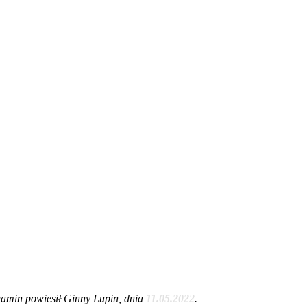
amin powiesił Ginny Lupin, dnia
11.05.2022
.