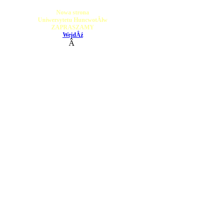
Nowa strona
Uniwersytetu HuncwotĂłw
ZAPRASZAMY
WejdÂź
Â