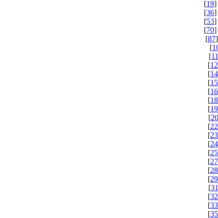
[
19
]
[
36
]
[
53
]
[
70
]
[
87
]
[
1
[
1
[
12
[
14
[
15
[
16
[
18
[
19
[
2
[
22
[
23
[
24
[
25
[
27
[
28
[
29
[
31
[
32
[
33
[
35