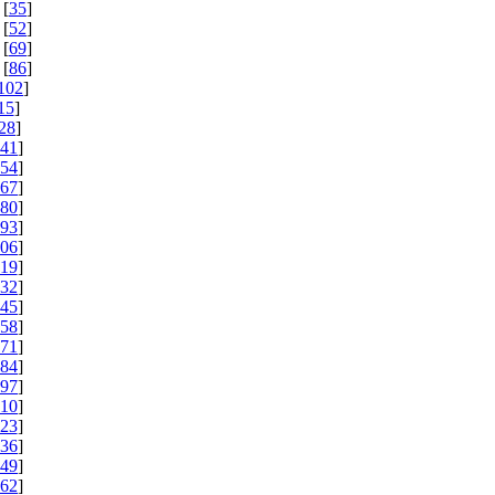
 [
35
]
 [
52
]
 [
69
]
 [
86
]
102
]
15
]
28
]
41
]
54
]
67
]
80
]
93
]
06
]
19
]
32
]
45
]
58
]
71
]
84
]
97
]
10
]
23
]
36
]
49
]
62
]