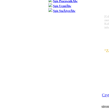
Spis PracownikĂłw
Spis UczniĂłw
Spis StaÂżystĂłw
[Gd
zau
Kob
inf
“Z
go
Czyt
stron