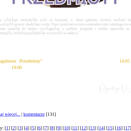
y sÂłoĂące zachodziÂło juÂż za horyzont, w oknie gabinetu dyrekcji moÂżna by
waÂżyĂŚ jeszcze chodzÂące osoby. Prace przed pierwszym weekendem roku szkolnego trwaÂ
ieta usiadÂła do biurka, wyciÂągajÂąc z szuflady pergamin i szybko napisaÂła na 
ormacjĂŞ, ktĂłrÂą popĂŞdziÂła wywiesiĂŚ na tablicy.]
SpoÂłecznoÂści!
agubione Przedmioty”
. OdbĂŞdzie siĂŞ ona w sobotĂŞ (
14.05
dzinie 
19:00 
w Sali Psot.Â 
Do zobaczen
aj więcej...
|
komentarze
[131]
y: [
1
] [
2
] [
3
] [
4
] [
5
] [
6
] [
7
] [
8
] [
9
] [
10
] [
11
] [
12
] [
13
] [
14
] [
15
] [
16
] [
17