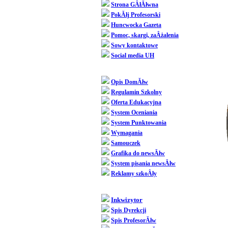
Strona GÂłĂłwna
PokĂłj Profesorski
Huncwocka Gazeta
Pomoc, skargi, zaÂżalenia
Sowy kontaktowe
Social media UH
Dziedziniec
Opis DomĂłw
Regulamin Szkolny
Oferta Edukacyjna
System Oceniania
System Punktowania
Wymagania
Samouczek
Grafika do newsĂłw
System pisania newsĂłw
Reklamy szkoÂły
SpoÂłecznoÂśĂŚ
Inkwizytor
Spis Dyrekcji
Spis ProfesorĂłw