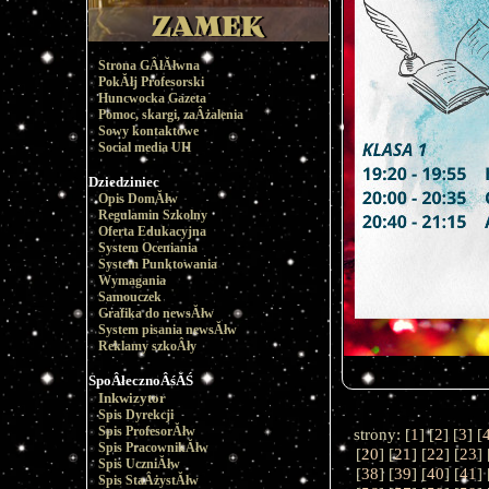
Strona GÂłĂłwna
PokĂłj Profesorski
Huncwocka Gazeta
Pomoc, skargi, zaÂżalenia
Sowy kontaktowe
Social media UH
Dziedziniec
Opis DomĂłw
Regulamin Szkolny
Oferta Edukacyjna
System Oceniania
System Punktowania
Wymagania
Samouczek
Grafika do newsĂłw
System pisania newsĂłw
Reklamy szkoÂły
SpoÂłecznoÂśĂŚ
Inkwizytor
Spis Dyrekcji
Spis ProfesorĂłw
strony: [
1
] [
2
] [
3
] [
Spis PracownikĂłw
[
20
] [
21
] [
22
] [
23
] 
Spis UczniĂłw
[
38
] [
39
] [
40
] [
41
] 
Spis StaÂżystĂłw