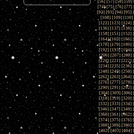
[
56
] [
57
] [
58
] [
59
] 
[
74
] [
75
] [
76
] [
77
] 
[
92
] [
93
] [
94
] [
95
] 
[
108
] [
109
] [
110
]
[
122
] [
123
] [
124
] 
[
136
] [
137
] [
138
] 
[
150
] [
151
] [
152
] 
[
164
] [
165
] [
166
] 
[
178
] [
179
] [
180
] 
[
192
] [
193
] [
194
] 
[
206
] [
207
] [
208
] 
[
220
] [
221
] [
222
] 
[
234
] [
235
] [
236
] 
[
248
] [
249
] [
250
] 
[
262
] [
263
] [
264
] 
[
276
] [
277
] [
278
] 
[
290
] [
291
] [
292
] 
[
304
] [
305
] [
306
] 
[
318
] [
319
] [
320
] 
[
332
] [
333
] [
334
] 
[
346
] [
347
] [
348
] 
[
360
] [
361
] [
362
] 
[
374
] [
375
] [
376
] 
[
388
] [
389
] [
390
] 
[
402
] [
403
] [
404
] 