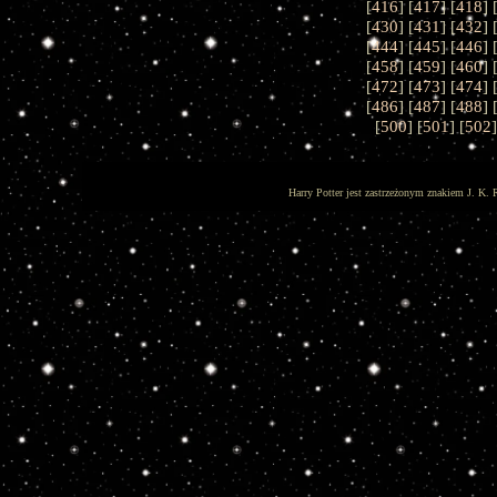
[
416
] [
417
] [
418
] 
[
430
] [
431
] [
432
] 
[
444
] [
445
] [
446
] 
[
458
] [
459
] [
460
] 
[
472
] [
473
] [
474
] 
[
486
] [
487
] [
488
] 
[
500
] [
501
] [
502
]
Harry Potter jest zastrzeżonym znakiem J. K. 