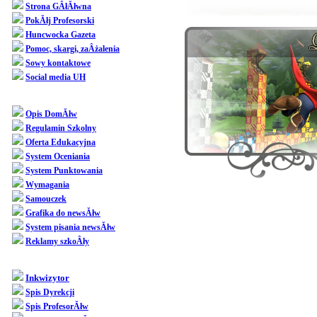
Strona GÂłĂłwna
PokĂłj Profesorski
Huncwocka Gazeta
Pomoc, skargi, zaÂżalenia
Sowy kontaktowe
Social media UH
Dziedziniec
Opis DomĂłw
Regulamin Szkolny
Oferta Edukacyjna
System Oceniania
System Punktowania
Wymagania
Samouczek
[Ten wieczĂłr zap
Grafika do newsĂłw
pracowicie wiĂ
System pisania newsĂłw
Reklamy szkoÂły
siedziaÂła przy 
SpoÂłecznoÂśĂŚ
Inkwizytor
wypeÂłnianiu doku
Spis Dyrekcji
Spis ProfesorĂłw
wolnÂą chwilĂŞ 