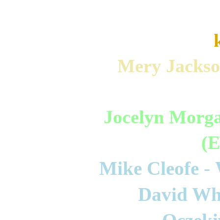
Mery Jackson
Jocelyn Morga
(E
Mike Cleofe 
- 
David Whi