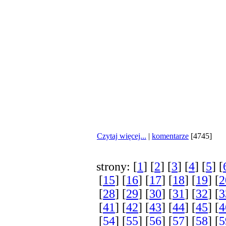
dziĂŞkuje za te
Czytaj więcej...
|
komentarze
[4745]
strony: [
1
] [
2
] [
3
] [
4
] [
5
] [
[
15
] [
16
] [
17
] [
18
] [
19
] [
2
[
28
] [
29
] [
30
] [
31
] [
32
] [
3
[
41
] [
42
] [
43
] [
44
] [
45
] [
4
[
54
] [
55
] [
56
] [
57
] [
58
] [
5