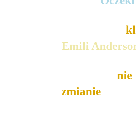
Oczek
k
Emili Anderso
Oceny te 
nie
zmianie
 a poz
ostateczni
Gratuluje osob