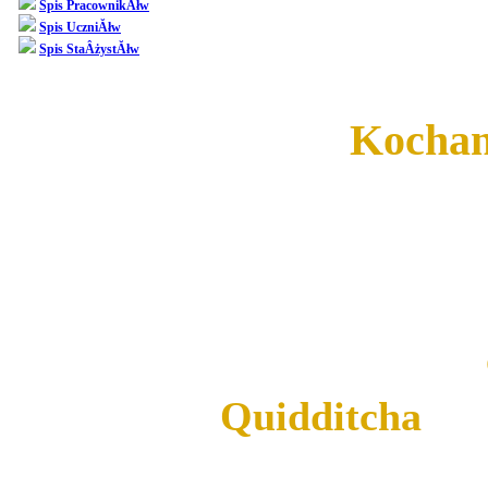
Spis PracownikĂłw
Spis UczniĂłw
ogÂłoszeĂą pergami
Spis StaÂżystĂłw
Kochan
Kilka dni te
egzamin, a wi
przedstawiĂŚ 
Quidditcha
, k
siĂŞ nastĂŞpu