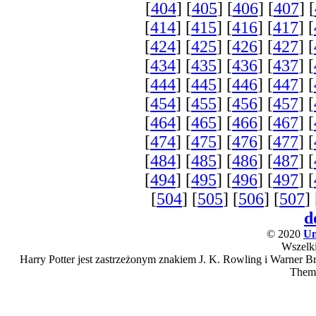
[
404
] [
405
] [
406
] [
407
] [
[
414
] [
415
] [
416
] [
417
] [
[
424
] [
425
] [
426
] [
427
] [
[
434
] [
435
] [
436
] [
437
] [
[
444
] [
445
] [
446
] [
447
] [
[
454
] [
455
] [
456
] [
457
] [
[
464
] [
465
] [
466
] [
467
] [
[
474
] [
475
] [
476
] [
477
] [
[
484
] [
485
] [
486
] [
487
] [
[
494
] [
495
] [
496
] [
497
] [
[
504
] [
505
] [
506
] [
507
] 
d
© 2020
Un
Wszelki
Harry Potter jest zastrzeżonym znakiem J. K. Rowling i Warner Bro
Them