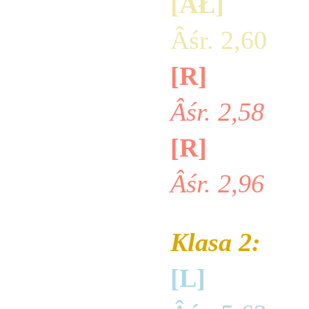
[ÂŁ] 
Bella
Âśr. 2,60
[R]
James 
Âśr. 2,58
[R]
Wiktoria
Âśr. 2,96
Klasa 2:
[L]
Agnes 