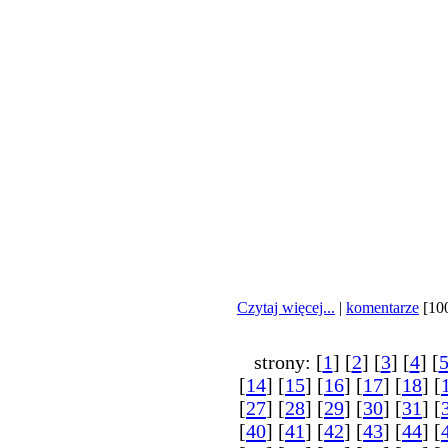
znaleÂźĂŚ j
rzecz w 
OdnajdÂźcie s
to Wasza misj
Czytaj więcej...
|
komentarze
[10
strony: [
1
] [
2
] [
3
] [
4
] [
[
14
] [
15
] [
16
] [
17
] [
18
] [
[
27
] [
28
] [
29
] [
30
] [
31
] [
[
40
] [
41
] [
42
] [
43
] [
44
] [