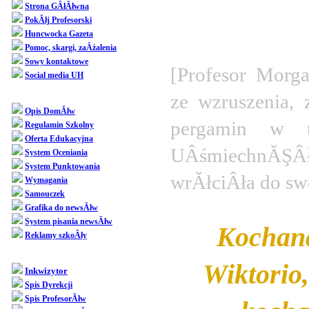
Strona GÂłĂłwna
PokĂłj Profesorski
Huncwocka Gazeta
Pomoc, skargi, zaÂżalenia
Sowy kontaktowe
[Profesor Morga
Social media UH
ze wzruszenia, z
Dziedziniec
Opis DomĂłw
pergamin w t
Regulamin Szkolny
Oferta Edukacyjna
UÂśmiechnĂŞ
System Oceniania
System Punktowania
wrĂłciÂła do s
Wymagania
Samouczek
Grafika do newsĂłw
System pisania newsĂłw
Kochana
Reklamy szkoÂły
SpoÂłecznoÂśĂŚ
Wiktorio,
Inkwizytor
Spis Dyrekcji
Spis ProfesorĂłw