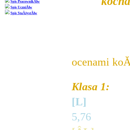
kocha
Spis PracownikĂłw
Spis UczniĂłw
W zwiÂązku 
Spis StaÂżystĂłw
jutro jest
przychod
ocenami ko
Klasa 1:
[L]
Xen Moo
5,76