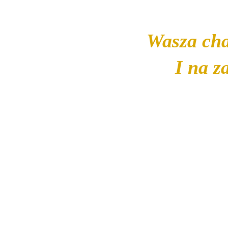
wspominaĂŚ
Wasza cha
I na z
PamiĂŞtajcie,
poddawaĂŚ, 
wolno zapomi
Postarajc