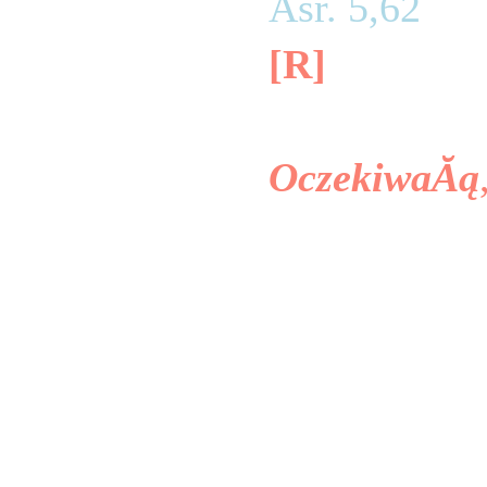
Âśr. 5,62
[
McCourtney
OczekiwaĂą
GratulujĂ
ktĂłrzy zdal
Âże jesteÂś
ocen koĂą