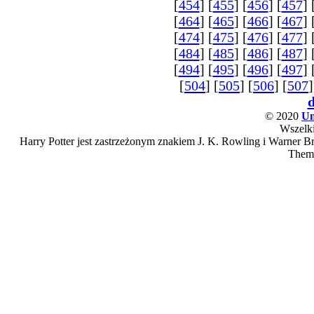
[
454
] [
455
] [
456
] [
457
] 
[
464
] [
465
] [
466
] [
467
] 
[
474
] [
475
] [
476
] [
477
] 
[
484
] [
485
] [
486
] [
487
] 
[
494
] [
495
] [
496
] [
497
] 
[
504
] [
505
] [
506
] [
507
]
© 2020
Un
Wszelki
Harry Potter jest zastrzeżonym znakiem J. K. Rowling i Warner Bro
Them