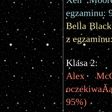
egzaminu: 
Bella Black
z egzaminu
Klasa 2:
Alex McC
oczekiwaĂ
95%)