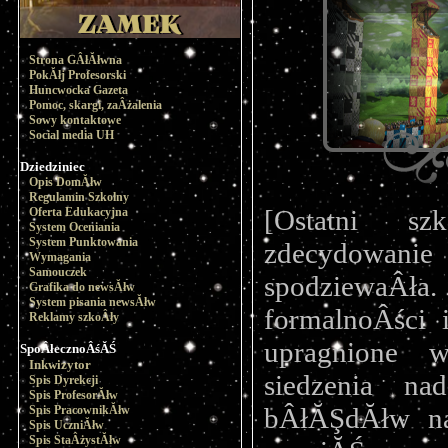
Strona GÂłĂłwna
PokĂłj Profesorski
Huncwocka Gazeta
Pomoc, skargi, zaÂżalenia
Sowy kontaktowe
Social media UH
Dziedziniec
Opis DomĂłw
Regulamin Szkolny
[Ostatni sz
Oferta Edukacyjna
System Oceniania
System Punktowania
zdecydowanie s
Wymagania
Samouczek
spodziewaÂła
Grafika do newsĂłw
System pisania newsĂłw
formalnoÂści
Reklamy szkoÂły
upragnione w
SpoÂłecznoÂśĂŚ
Inkwizytor
siedzenia na
Spis Dyrekcji
Spis ProfesorĂłw
bÂłĂŞdĂłw na
Spis PracownikĂłw
Spis UczniĂłw
Spis StaÂżystĂłw