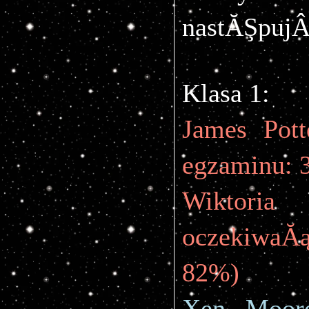
nastĂŞpujÂ
Klasa 1:
James Pott
egzaminu: 
Wiktoria
oczekiwaĂ
82%)
Xen Moore