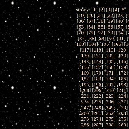
strony: [
1
] [
2
] [
3
] [
4
] [
5
] 
[
19
] [
20
] [
21
] [
22
] [
23
] [
[
36
] [
37
] [
38
] [
39
] [
40
] [
[
53
] [
54
] [
55
] [
56
] [
57
] [
[
70
] [
71
] [
72
] [
73
] [
74
] [
[
87
] [
88
] [
89
] [
90
] [
91
] [
[
103
] [
104
] [
105
] [
106
] [
1
[
117
] [
118
] [
119
] [
120
] 
[
130
] [
131
] [
132
] [
133
]
[
143
] [
144
] [
145
] [
146
]
[
156
] [
157
] [
158
] [
159
]
[
169
] [
170
] [
171
] [
172
]
[
182
] [
183
] [
184
] [
185
]
[
195
] [
196
] [
197
] [
198
]
[
208
] [
209
] [
210
] [
211
]
[
221
] [
222
] [
223
] [
224
]
[
234
] [
235
] [
236
] [
237
]
[
247
] [
248
] [
249
] [
250
]
[
260
] [
261
] [
262
] [
263
]
[
273
] [
274
] [
275
] [
276
]
[
286
] [
287
] [
288
] [
289
]