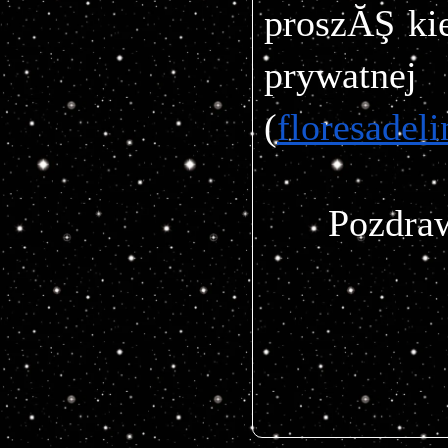
proszĂŞ ki
prywat
(
floresade
Pozdra