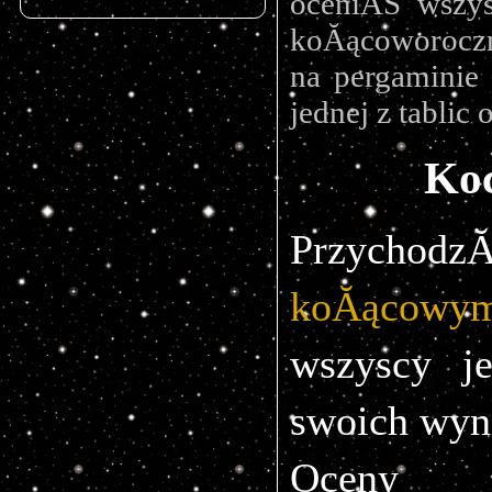
oceniĂŚ wszys
koĂącoworoczn
na pergaminie
jednej z tablic
Koc
Przychod
koĂącowym
wszyscy je
swoich wyn
Oceny p