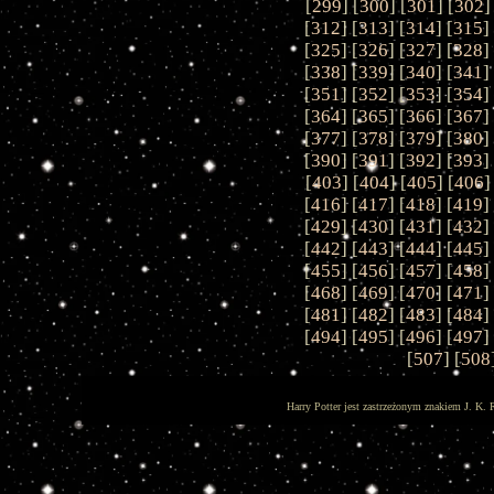
[
299
] [
300
] [
301
] [
302
]
[
312
] [
313
] [
314
] [
315
]
[
325
] [
326
] [
327
] [
328
]
[
338
] [
339
] [
340
] [
341
]
[
351
] [
352
] [
353
] [
354
]
[
364
] [
365
] [
366
] [
367
]
[
377
] [
378
] [
379
] [
380
]
[
390
] [
391
] [
392
] [
393
]
[
403
] [
404
] [
405
] [
406
]
[
416
] [
417
] [
418
] [
419
]
[
429
] [
430
] [
431
] [
432
]
[
442
] [
443
] [
444
] [
445
]
[
455
] [
456
] [
457
] [
458
]
[
468
] [
469
] [
470
] [
471
]
[
481
] [
482
] [
483
] [
484
]
[
494
] [
495
] [
496
] [
497
]
[
507
] [
508
Harry Potter jest zastrzeżonym znakiem J. K. 