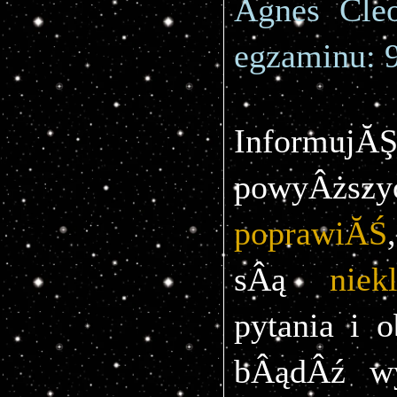
Agnes Cleo
egzaminu: 
Informuj
powyÂższ
poprawiĂŚ
sÂą 
niek
pytania i o
bÂądÂź wy