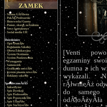
Strona GÂłĂłwna
PokĂłj Profesorski
Huncwocka Gazeta
Pomoc, skargi, zaÂżalenia
Sowy kontaktowe
Social media UH
Dziedziniec
Opis DomĂłw
Regulamin Szkolny
[Venti powo
Oferta Edukacyjna
System Oceniania
System Punktowania
egzaminy swoi
Wymagania
Samouczek
dumna z ich wi
Grafika do newsĂłw
System pisania newsĂłw
wykazali. N
Reklamy szkoÂły
rĂłwnieÂż odwa
SpoÂłecznoÂśĂŚ
Inkwizytor
do samego k
Spis Dyrekcji
Spis ProfesorĂłw
odÂłoÂżyÂła 
Spis PracownikĂłw
Spis UczniĂłw
Spis StaÂżystĂłw