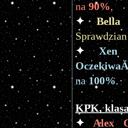
na 
90%
,
✦ 
Bella
Sprawdzian 
✦ 
Xen
Oczekiwa
na 
100%
.
KPK, klasa
✦ 
Alex C