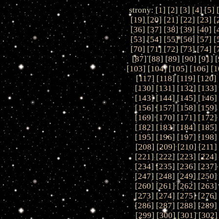
strony: [
1
] [
2
] [
3
] [
4
] [
5
] 
[
19
] [
20
] [
21
] [
22
] [
23
] [
[
36
] [
37
] [
38
] [
39
] [
40
] [
[
53
] [
54
] [
55
] [
56
] [
57
] [
[
70
] [
71
] [
72
] [
73
] [
74
] [
[
87
] [
88
] [
89
] [
90
] [
91
] [
[
103
] [
104
] [
105
] [
106
] [
1
[
117
] [
118
] [
119
] [
120
] 
[
130
] [
131
] [
132
] [
133
]
[
143
] [
144
] [
145
] [
146
]
[
156
] [
157
] [
158
] [
159
]
[
169
] [
170
] [
171
] [
172
]
[
182
] [
183
] [
184
] [
185
]
[
195
] [
196
] [
197
] [
198
]
[
208
] [
209
] [
210
] [
211
]
[
221
] [
222
] [
223
] [
224
]
[
234
] [
235
] [
236
] [
237
]
[
247
] [
248
] [
249
] [
250
]
[
260
] [
261
] [
262
] [
263
]
[
273
] [
274
] [
275
] [
276
]
[
286
] [
287
] [
288
] [
289
]
[
299
] [
300
] [
301
] [
302
]