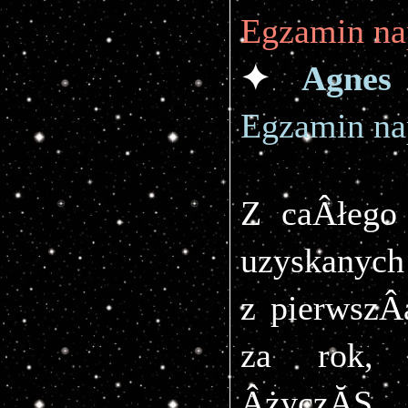
Egzamin na
✦ 
Agnes
Egzamin na
Z caÂłego
uzyskanych
z pierwszÂ
za rok, z
ÂżyczĂŞ p