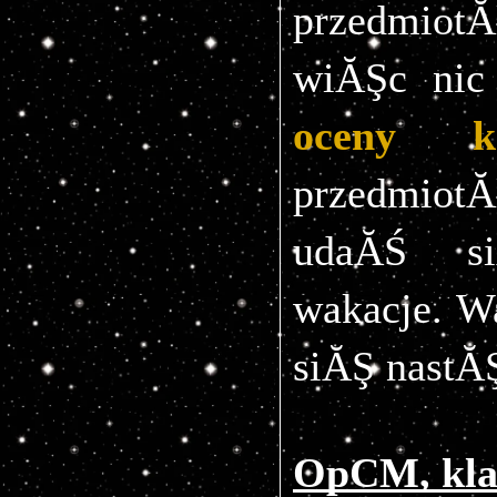
przedmiotĂ
oceny 
przedmiot
udaĂŚ si
wakacje. 
Wa
siĂŞ nastĂ
OpCM, kla