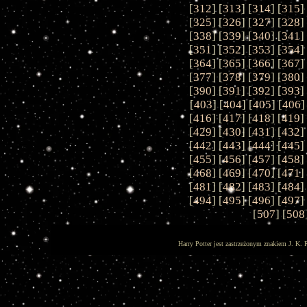
[
312
] [
313
] [
314
] [
315
]
[
325
] [
326
] [
327
] [
328
]
[
338
] [
339
] [
340
] [
341
]
[
351
] [
352
] [
353
] [
354
]
[
364
] [
365
] [
366
] [
367
]
[
377
] [
378
] [
379
] [
380
]
[
390
] [
391
] [
392
] [
393
]
[
403
] [
404
] [
405
] [
406
]
[
416
] [
417
] [
418
] [
419
]
[
429
] [
430
] [
431
] [
432
]
[
442
] [
443
] [
444
] [
445
]
[
455
] [
456
] [
457
] [
458
]
[
468
] [
469
] [
470
] [
471
]
[
481
] [
482
] [
483
] [
484
]
[
494
] [
495
] [
496
] [
497
]
[
507
] [
508
Harry Potter jest zastrzeżonym znakiem J. K. 