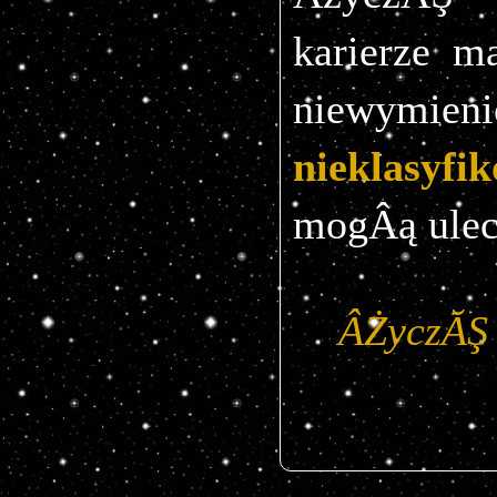
karierze ma
nieklasyfi
mogÂą ulec
ÂŻyczĂŞ