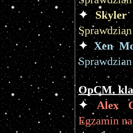
✦ 
Skyler
Sprawdzian 
✦ 
Xen Mo
Sprawdzian 
OpCM, kla
✦ 
Alex C
Egzamin na