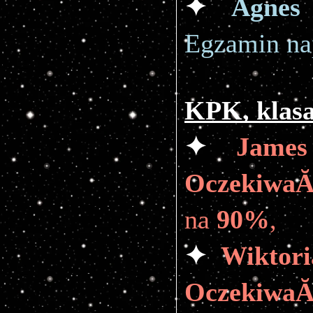
✦ 
Agnes
Egzamin na
KPK, klasa
✦ 
James
Oczekiwa
na 
90%
,
✦ 
Wiktori
OczekiwaĂ