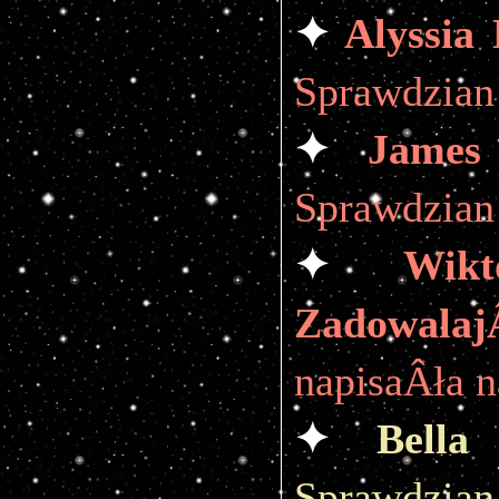
✦ 
Alyssia
Sprawdzian 
✦ 
James
Sprawdzian 
✦ 
Wik
Zadowal
napisaÂła n
✦ 
Bella
Sprawdzian 