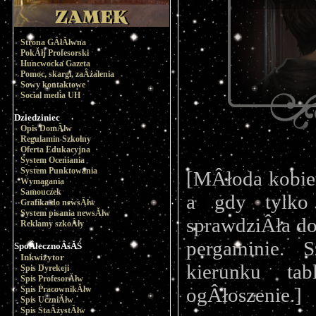
Strona GÂłĂłwna
PokĂłj Profesorski
Huncwocka Gazeta
Pomoc, skargi, zaÂżalenia
Sowy kontaktowe
Social media UH
Dziedziniec
Opis DomĂłw
Regulamin Szkolny
Oferta Edukacyjna
System Oceniania
System Punktowania
[MÂłoda kobiet
Wymagania
Samouczek
a gdy tylko 
Grafika do newsĂłw
System pisania newsĂłw
sprawdziÂła do
Reklamy szkoÂły
pergaminie. 
SpoÂłecznoÂśĂŚ
Inkwizytor
kierunku tab
Spis Dyrekcji
Spis ProfesorĂłw
ogÂłoszenie.]
Spis PracownikĂłw
Spis UczniĂłw
Spis StaÂżystĂłw