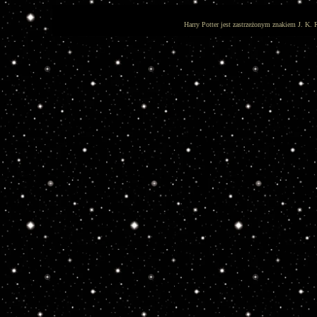
Harry Potter jest zastrzeżonym znakiem J. K. 