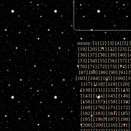
strony: [
1
] [
2
] [
3
] [
4
] [
5
] 
[
19
] [
20
] [
21
] [
22
] [
23
] [
[
36
] [
37
] [
38
] [
39
] [
40
] [
[
53
] [
54
] [
55
] [
56
] [
57
] [
[
70
] [
71
] [
72
] [
73
] [
74
] [
[
87
] [
88
] [
89
] [
90
] [
91
] [
[
103
] [
104
] [
105
] [
106
] [
1
[
117
] [
118
] [
119
] [
120
] 
[
130
] [
131
] [
132
] [
133
]
[
143
] [
144
] [
145
] [
146
]
[
156
] [
157
] [
158
] [
159
]
[
169
] [
170
] [
171
] [
172
]
[
182
] [
183
] [
184
] [
185
]
[
195
] [
196
] [
197
] [
198
]
[
208
] [
209
] [
210
] [
211
]
[
221
] [
222
] [
223
] [
224
]