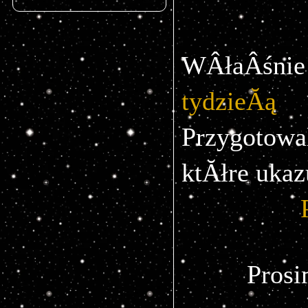
WÂłaÂśni
tydzieĂą
 
Przygotow
ktĂłre ukaz
Prosi