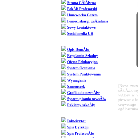
Strona GÂłĂłwna
PokĂłj Profesorski
Huncwocka Gazeta
Pomoc, skargi, zaÂżalenia
Sowy kontaktowe
Social media UH
Dziedziniec
Opis DomĂłw
Regulamin Szkolny
Oferta Edukacyjna
System Oceniania
System Punktowania
Wymagania
[Nieco zmiz
Samouczek
sÂłuÂżbowej
Grafika do newsĂłw
wÂłosy w wy
System pisania newsĂłw
pierwsze z b
czerwonego 
Reklamy szkoÂły
ogÂłoszenio
SpoÂłecznoÂśĂŚ
Inkwizytor
Spis Dyrekcji
Spis ProfesorĂłw