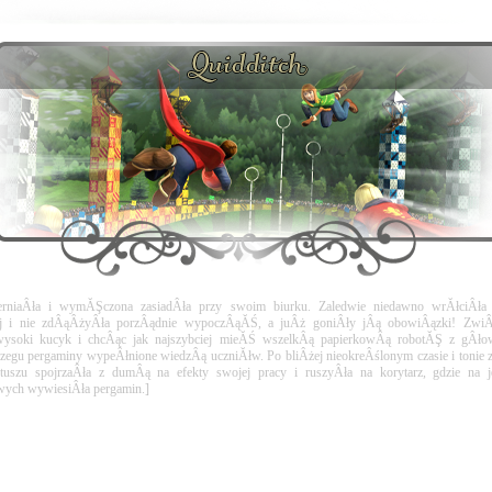
erniaÂła i wymĂŞczona zasiadÂła przy swoim biurku. Zaledwie niedawno wrĂłciÂła 
 i nie zdÂąÂżyÂła porzÂądnie wypoczÂąĂŚ, a juÂż goniÂły jÂą obowiÂązki! ZwiÂą
soki kucyk i chcÂąc jak najszybciej mieĂŚ wszelkÂą papierkowÂą robotĂŞ z gÂłow
rzegu pergaminy wypeÂłnione wiedzÂą uczniĂłw. Po bliÂżej nieokreÂślonym czasie i tonie
tuszu spojrzaÂła z dumÂą na efekty swojej pracy i ruszyÂła na korytarz, gdzie na jed
wych wywiesiÂła pergamin.]
Kochani uczniowie!