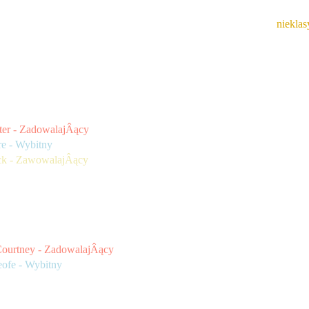
oku zbliÂża siĂŞ wielkimi krokami, a wraz z nim pora na wystawi
nych. Osoby, ktĂłre nie zostaÂły wymienione poniÂżej sÂą 
 wÂątpliwoÂści proszĂŞ zgÂłaszaĂŚ w wiadomoÂści prywatnej.
 klasy 1 prezentujÂą siĂŞ nastĂŞpujÂąco:
ter - ZadowalajÂący
e - Wybitny
ck - ZawowalajÂący
 klasy 2 prezentujÂą siĂŞ nastĂŞpujÂąco:
ourtney - ZadowalajÂący
ofe - Wybitny