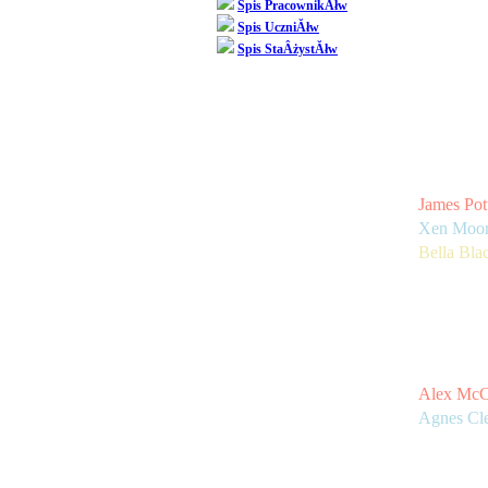
Spis PracownikĂłw
Koniec r
Spis UczniĂłw
proponowa
Spis StaÂżystĂłw
Wszelkie
Oceny dla
James Pot
Xen Moor
Bella Bla
Oceny dla
Alex McC
Agnes Cle