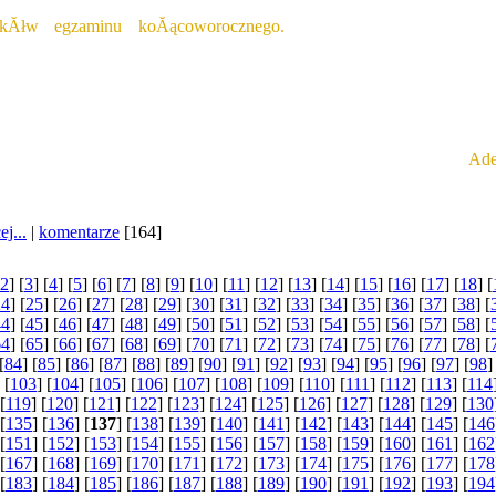
ĂŞ rĂłwnieÂż, Âże powyÂższe oceny mogÂą zmieniĂŚ siĂŞ w zal
ikĂłw egzaminu koĂącoworocznego. 
Dlatego teÂż jeÂśli ko
jonuje powyÂższa ocena powinien przyÂłoÂżyĂŚ siĂŞ przy jego pisa
Po
Ade
j...
|
komentarze
[164]
2
] [
3
] [
4
] [
5
] [
6
] [
7
] [
8
] [
9
] [
10
] [
11
] [
12
] [
13
] [
14
] [
15
] [
16
] [
17
] [
18
] [
24
] [
25
] [
26
] [
27
] [
28
] [
29
] [
30
] [
31
] [
32
] [
33
] [
34
] [
35
] [
36
] [
37
] [
38
] [
44
] [
45
] [
46
] [
47
] [
48
] [
49
] [
50
] [
51
] [
52
] [
53
] [
54
] [
55
] [
56
] [
57
] [
58
] [
64
] [
65
] [
66
] [
67
] [
68
] [
69
] [
70
] [
71
] [
72
] [
73
] [
74
] [
75
] [
76
] [
77
] [
78
] [
[
84
] [
85
] [
86
] [
87
] [
88
] [
89
] [
90
] [
91
] [
92
] [
93
] [
94
] [
95
] [
96
] [
97
] [
98
]
 [
103
] [
104
] [
105
] [
106
] [
107
] [
108
] [
109
] [
110
] [
111
] [
112
] [
113
] [
114
[
119
] [
120
] [
121
] [
122
] [
123
] [
124
] [
125
] [
126
] [
127
] [
128
] [
129
] [
130
 [
135
] [
136
] [
137
] [
138
] [
139
] [
140
] [
141
] [
142
] [
143
] [
144
] [
145
] [
146
 [
151
] [
152
] [
153
] [
154
] [
155
] [
156
] [
157
] [
158
] [
159
] [
160
] [
161
] [
162
 [
167
] [
168
] [
169
] [
170
] [
171
] [
172
] [
173
] [
174
] [
175
] [
176
] [
177
] [
178
 [
183
] [
184
] [
185
] [
186
] [
187
] [
188
] [
189
] [
190
] [
191
] [
192
] [
193
] [
194