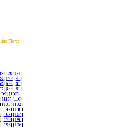
eÂżnoÂści 
goÂś nie 
niu!
zdrawiam!
line Flores
19
] [
20
] [
21
]
39
] [
40
] [
41
]
59
] [
60
] [
61
]
79
] [
80
] [
81
]
 [
99
] [
100
]
] [
115
] [
116
]
] [
131
] [
132
]
] [
147
] [
148
]
] [
163
] [
164
]
] [
179
] [
180
]
] [
195
] [
196
]