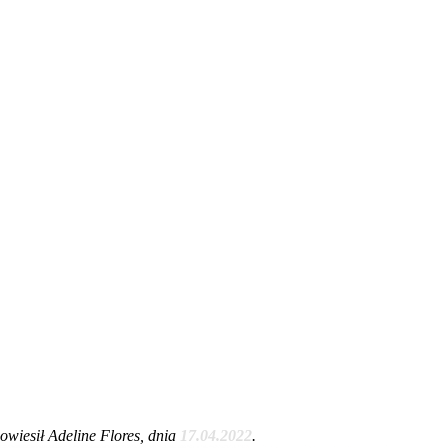
wiesił Adeline Flores, dnia
17.04.2022
.