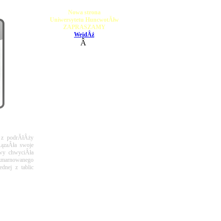
Nowa strona
Uniwersytetu HuncwotĂłw
ZAPRASZAMY
WejdÂź
Â
z podrĂłÂży 
zaÂła swoje 
y chwyciÂła 
 zmarnowanego 
nej z tablic 