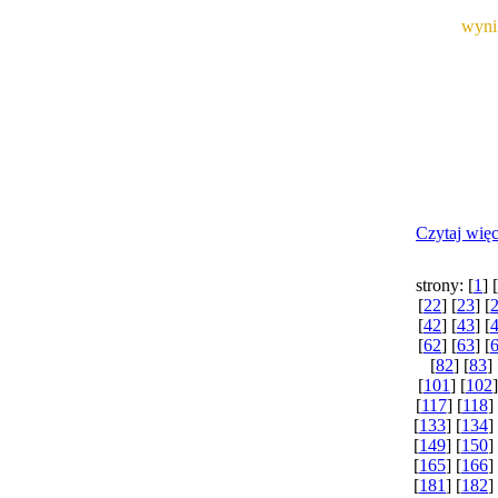
Informuj
od 
wyn
satysfakc
Czytaj więce
strony: [
1
] [
[
22
] [
23
] [
[
42
] [
43
] [
[
62
] [
63
] [
[
82
] [
83
] 
[
101
] [
102
]
[
117
] [
118
] 
[
133
] [
134
]
[
149
] [
150
]
[
165
] [
166
]
[
181
] [
182
]