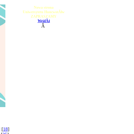
Nowa strona
Uniwersytetu HuncwotĂłw
ZAPRASZAMY
WejdÂź
Â
] [
18
]