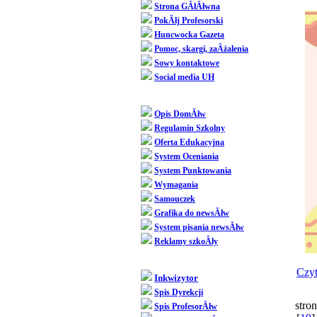
Strona GÂłĂłwna
PokĂłj Profesorski
Huncwocka Gazeta
Pomoc, skargi, zaÂżalenia
Sowy kontaktowe
Social media UH
Dziedziniec
Opis DomĂłw
Regulamin Szkolny
Oferta Edukacyjna
System Oceniania
System Punktowania
Wymagania
Samouczek
Grafika do newsĂłw
System pisania newsĂłw
Reklamy szkoÂły
SpoÂłecznoÂśĂŚ
Czyt
Inkwizytor
Spis Dyrekcji
stron
Spis ProfesorĂłw