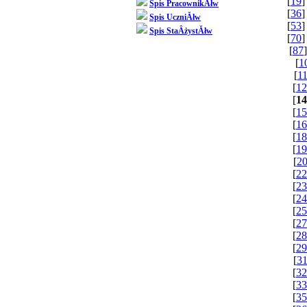
[
19
]
Spis PracownikĂłw
[
36
]
Spis UczniĂłw
[
53
]
Spis StaÂżystĂłw
[
70
]
[
87
]
[
1
[
1
[
12
[
14
[
15
[
16
[
18
[
19
[
2
[
22
[
23
[
24
[
25
[
27
[
28
[
29
[
31
[
32
[
33
[
35