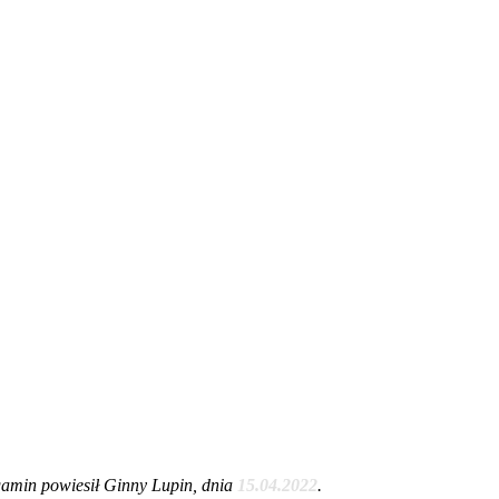
amin powiesił Ginny Lupin, dnia
15.04.2022
.