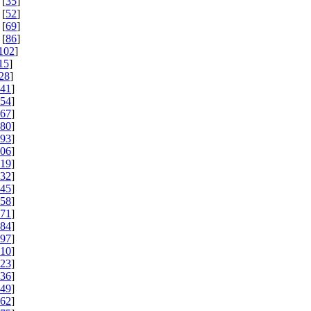
 [
35
]
 [
52
]
 [
69
]
 [
86
]
102
]
15
]
28
]
41
]
54
]
67
]
80
]
93
]
06
]
19
]
32
]
45
]
58
]
71
]
84
]
97
]
10
]
23
]
36
]
49
]
62
]