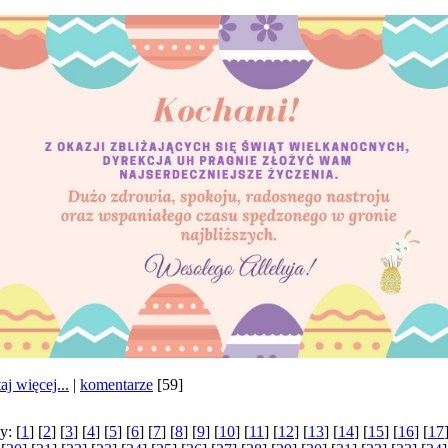
aj więcej...
|
komentarze
[59]
y: [
1
] [
2
] [
3
] [
4
] [
5
] [
6
] [
7
] [
8
] [
9
] [
10
] [
11
] [
12
] [
13
] [
14
] [
15
] [
16
] [
17