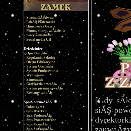
Strona GÂłĂłwna
PokĂłj Profesorski
Huncwocka Gazeta
Pomoc, skargi, zaÂżalenia
Sowy kontaktowe
Social media UH
Dziedziniec
Opis DomĂłw
Regulamin Szkolny
Oferta Edukacyjna
System Oceniania
System Punktowania
Wymagania
Samouczek
Grafika do newsĂłw
System pisania newsĂłw
Reklamy szkoÂły
[Gdy sÂł
SpoÂłecznoÂśĂŚ
Inkwizytor
siĂŞ powo
Spis Dyrekcji
Spis ProfesorĂłw
dyrekto
Spis PracownikĂłw
Spis UczniĂłw
zauwaÂży
Spis StaÂżystĂłw