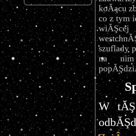
koĂącu zb
co z tym i
wiĂŞce
westchnĂŞ
szuflady 
na nim 
popĂŞdziÂ
S
W tĂŞ 
odbĂŞd