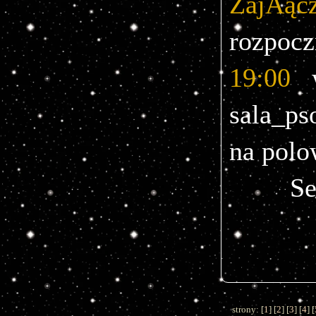
ZajÂąc
19:00
 
sala_pso
na polo
Se
strony: [
1
] [
2
] [
3
] [
4
] [