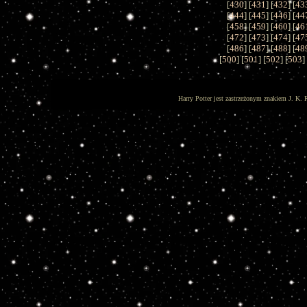
[
430
] [
431
] [
432
] [
43
[
444
] [
445
] [
446
] [
44
[
458
] [
459
] [
460
] [
46
[
472
] [
473
] [
474
] [
47
[
486
] [
487
] [
488
] [
48
[
500
] [
501
] [
502
] [
503
]
Harry Potter jest zastrzeżonym znakiem J. K. 