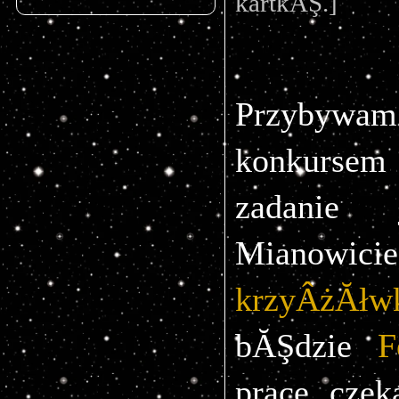
kartkĂŞ.]
Przybywam
konkursem
zadanie 
Mianow
krzyÂżĂłw
bĂŞdzie 
F
prace czek