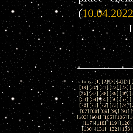
(
10.04.202
strony: [
1
] [
2
] [
3
] [
4
] [
5
] 
[
19
] [
20
] [
21
] [
22
] [
23
] [
[
36
] [
37
] [
38
] [
39
] [
40
] [
[
53
] [
54
] [
55
] [
56
] [
57
] [
[
70
] [
71
] [
72
] [
73
] [
74
] [
[
87
] [
88
] [
89
] [
90
] [
91
] [
[
103
] [
104
] [
105
] [
106
] [
1
[
117
] [
118
] [
119
] [
120
] 
[
130
] [
131
] [
132
] [
133
]