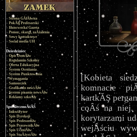
Strona GÂłĂłwna
PokĂłj Profesorski
Huncwocka Gazeta
Pomoc, skargi, zaÂżalenia
Sowy kontaktowe
Social media UH
Dziedziniec
Opis DomĂłw
Regulamin Szkolny
Oferta Edukacyjna
System Oceniania
System Punktowania
[Kobieta sie
Wymagania
Samouczek
komnacie pi
Grafika do newsĂłw
System pisania newsĂłw
kartkĂŞ pergami
Reklamy szkoÂły
coÂś na niej.
SpoÂłecznoÂśĂŚ
Inkwizytor
korytarzami uda
Spis Dyrekcji
Spis ProfesorĂłw
wejÂściu wywi
Spis PracownikĂłw
Spis UczniĂłw
Spis StaÂżystĂłw