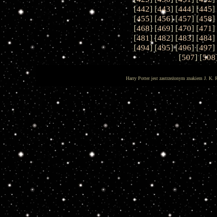
[
442
] [
443
] [
444
] [
445
]
[
455
] [
456
] [
457
] [
458
]
[
468
] [
469
] [
470
] [
471
]
[
481
] [
482
] [
483
] [
484
]
[
494
] [
495
] [
496
] [
497
]
[
507
] [
508
Harry Potter jest zastrzeżonym znakiem J. K. 