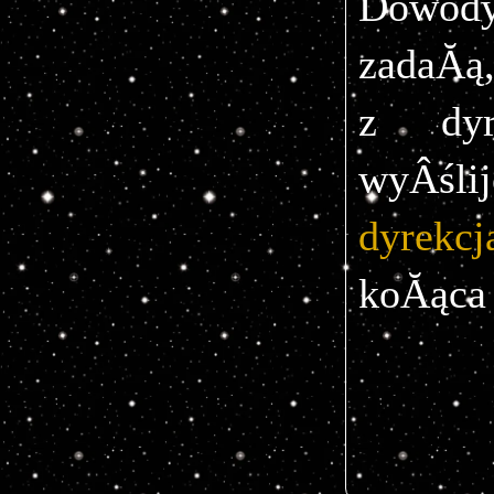
Dowo
zadaĂą
z dyr
dyrekc
koĂąca