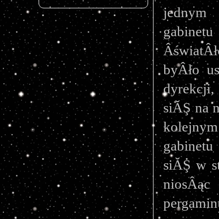
jednym 
gabinetu
ÂświatÂ
byÂło us
dyrekcji
siĂŞ na 
kolejnym 
gabinetu
siĂŞ w s
niosÂą
pergamin