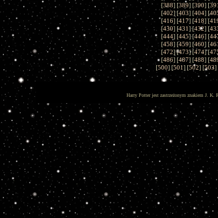
[
388
] [
389
] [
390
] [
39
[
402
] [
403
] [
404
] [
40
[
416
] [
417
] [
418
] [
41
[
430
] [
431
] [
432
] [
43
[
444
] [
445
] [
446
] [
44
[
458
] [
459
] [
460
] [
46
[
472
] [
473
] [
474
] [
47
[
486
] [
487
] [
488
] [
48
[
500
] [
501
] [
502
] [
503
]
Harry Potter jest zastrzeżonym znakiem J. K. 