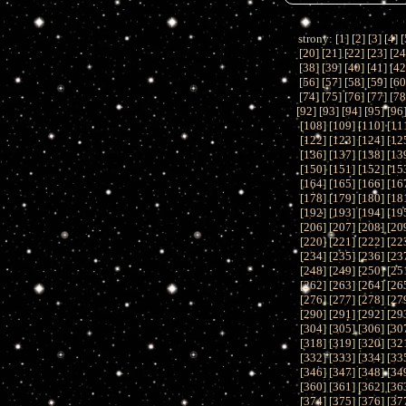
strony: [
1
] [
2
] [
3
] [
4
] [
[
20
] [
21
] [
22
] [
23
] [
2
[
38
] [
39
] [
40
] [
41
] [
4
[
56
] [
57
] [
58
] [
59
] [
6
[
74
] [
75
] [
76
] [
77
] [
7
[
92
] [
93
] [
94
] [
95
] [
96
[
108
] [
109
] [
110
] [
11
[
122
] [
123
] [
124
] [
12
[
136
] [
137
] [
138
] [
13
[
150
] [
151
] [
152
] [
15
[
164
] [
165
] [
166
] [
16
[
178
] [
179
] [
180
] [
18
[
192
] [
193
] [
194
] [
19
[
206
] [
207
] [
208
] [
20
[
220
] [
221
] [
222
] [
22
[
234
] [
235
] [
236
] [
23
[
248
] [
249
] [
250
] [
25
[
262
] [
263
] [
264
] [
26
[
276
] [
277
] [
278
] [
27
[
290
] [
291
] [
292
] [
29
[
304
] [
305
] [
306
] [
30
[
318
] [
319
] [
320
] [
32
[
332
] [
333
] [
334
] [
33
[
346
] [
347
] [
348
] [
34
[
360
] [
361
] [
362
] [
36
[
374
] [
375
] [
376
] [
37