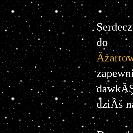
Serdec
do z
Âżarto
zapew
dawkĂŞ
dziÂś n