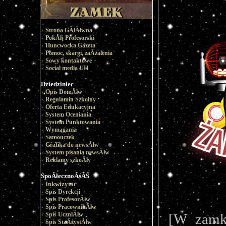
Strona GÂłĂłwna
PokĂłj Profesorski
Huncwocka Gazeta
Pomoc, skargi, zaÂżalenia
Sowy kontaktowe
Social media UH
Dziedziniec
Opis DomĂłw
Regulamin Szkolny
Oferta Edukacyjna
System Oceniania
System Punktowania
Wymagania
Samouczek
Grafika do newsĂłw
System pisania newsĂłw
Reklamy szkoÂły
SpoÂłecznoÂśĂŚ
Inkwizytor
Spis Dyrekcji
Spis ProfesorĂłw
Spis PracownikĂłw
Spis UczniĂłw
[W zamk
Spis StaÂżystĂłw