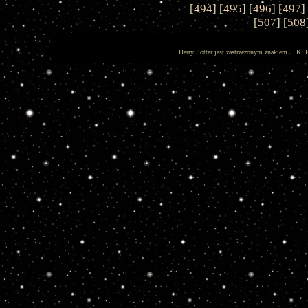
[
494
] [
495
] [
496
] [
497
]
[
507
] [
508
Harry Potter jest zastrzeżonym znakiem J. K. 