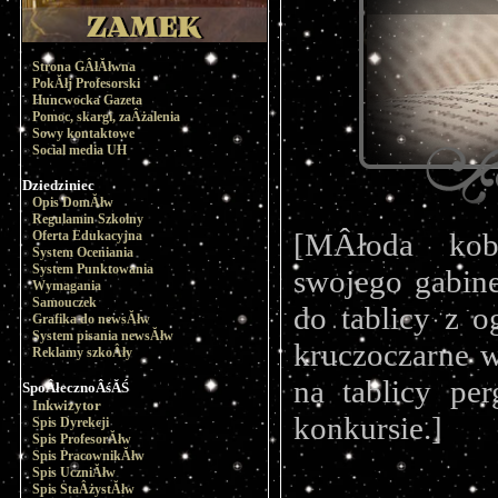
Strona GÂłĂłwna
PokĂłj Profesorski
Huncwocka Gazeta
Pomoc, skargi, zaÂżalenia
Sowy kontaktowe
Social media UH
Dziedziniec
Opis DomĂłw
Regulamin Szkolny
[MÂłoda kobi
Oferta Edukacyjna
System Oceniania
System Punktowania
swojego gabin
Wymagania
Samouczek
do tablicy z o
Grafika do newsĂłw
System pisania newsĂłw
kruczoczarne w
Reklamy szkoÂły
na tablicy pe
SpoÂłecznoÂśĂŚ
Inkwizytor
konkursie.]
Spis Dyrekcji
Spis ProfesorĂłw
Spis PracownikĂłw
Spis UczniĂłw
Spis StaÂżystĂłw