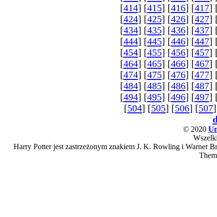
[
414
] [
415
] [
416
] [
417
] 
[
424
] [
425
] [
426
] [
427
] 
[
434
] [
435
] [
436
] [
437
] 
[
444
] [
445
] [
446
] [
447
] 
[
454
] [
455
] [
456
] [
457
] 
[
464
] [
465
] [
466
] [
467
] 
[
474
] [
475
] [
476
] [
477
] 
[
484
] [
485
] [
486
] [
487
] 
[
494
] [
495
] [
496
] [
497
] 
[
504
] [
505
] [
506
] [
507
]
© 2020
Un
Wszelki
Harry Potter jest zastrzeżonym znakiem J. K. Rowling i Warner Bro
Them