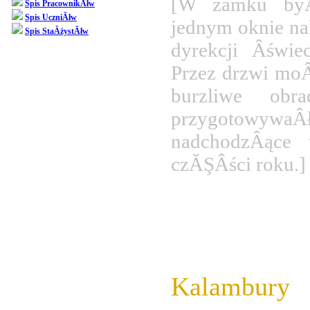
[W zamku byÂ
Spis PracownikĂłw
Spis UczniĂłw
jednym oknie na
Spis StaÂżystĂłw
dyrekcji Âświe
Przez drzwi mo
burzliwe obra
przygotow
nadchodzÂące w
czĂŞÂści roku.]
K
Serdecznie 
Kalambury
,