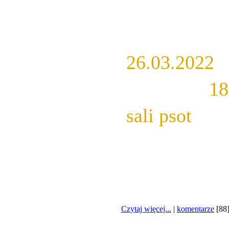
Wam soli
emocji. Od
26.03.2022
 
godzinie 
18
sali psot
.Â 
Czytaj więcej...
|
komentarze
[88