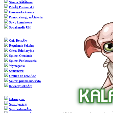
Strona GÂłĂłwna
PokĂłj Profesorski
Huncwocka Gazeta
Pomoc, skargi, zaÂżalenia
Sowy kontaktowe
Social media UH
Dziedziniec
Opis DomĂłw
Regulamin Szkolny
Oferta Edukacyjna
System Oceniania
System Punktowania
Wymagania
Samouczek
Grafika do newsĂłw
System pisania newsĂłw
Reklamy szkoÂły
SpoÂłecznoÂśĂŚ
Inkwizytor
Spis Dyrekcji
Spis ProfesorĂłw