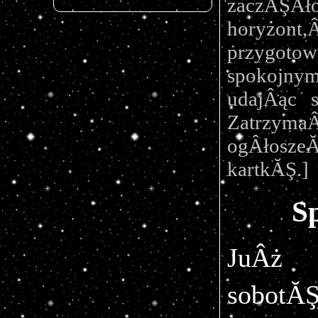
zaczĂŞ
horyzont
przygotow
spokojnym
udajÂąc s
Zatrzyma
ogÂłosze
kartkĂŞ.]
S
JuÂż 
sobotĂ