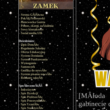
Strona GÂłĂłwna
PokĂłj Profesorski
Huncwocka Gazeta
Pomoc, skargi, zaÂżalenia
Sowy kontaktowe
Social media UH
Dziedziniec
Opis DomĂłw
Regulamin Szkolny
Oferta Edukacyjna
System Oceniania
System Punktowania
Wymagania
Samouczek
Grafika do newsĂłw
System pisania newsĂłw
Reklamy szkoÂły
SpoÂłecznoÂśĂŚ
Inkwizytor
[MÂłoda
Spis Dyrekcji
Spis ProfesorĂłw
Spis PracownikĂłw
gabinecie 
Spis UczniĂłw
Spis StaÂżystĂłw