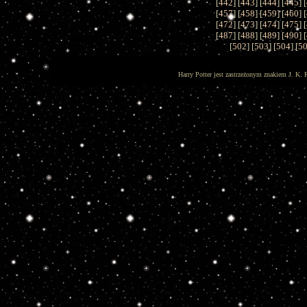
[
442
] [
443
] [
444
] [
445
] [
[
457
] [
458
] [
459
] [
460
] [
[
472
] [
473
] [
474
] [
475
] [
[
487
] [
488
] [
489
] [
490
] [
[
502
] [
503
] [
504
] [
5
Harry Potter jest zastrzeżonym znakiem J. K. 