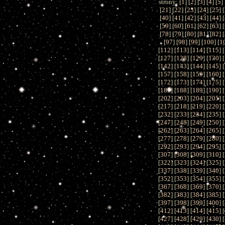
strony: [
1
] [
2
] [
3
] [
4
] [
5
] 
[
21
] [
22
] [
23
] [
24
] [
25
] [
[
40
] [
41
] [
42
] [
43
] [
44
] [
[
59
] [
60
] [
61
] [
62
] [
63
] [
[
78
] [
79
] [
80
] [
81
] [
82
] [
[
97
] [
98
] [
99
] [
100
] [
1
[
112
] [
113
] [
114
] [
115
] [
[
127
] [
128
] [
129
] [
130
] [
[
142
] [
143
] [
144
] [
145
] [
[
157
] [
158
] [
159
] [
160
] [
[
172
] [
173
] [
174
] [
175
] [
[
187
] [
188
] [
189
] [
190
] [
[
202
] [
203
] [
204
] [
205
] [
[
217
] [
218
] [
219
] [
220
] [
[
232
] [
233
] [
234
] [
235
] [
[
247
] [
248
] [
249
] [
250
] [
[
262
] [
263
] [
264
] [
265
] [
[
277
] [
278
] [
279
] [
280
] [
[
292
] [
293
] [
294
] [
295
] [
[
307
] [
308
] [
309
] [
310
] [
[
322
] [
323
] [
324
] [
325
] [
[
337
] [
338
] [
339
] [
340
] [
[
352
] [
353
] [
354
] [
355
] [
[
367
] [
368
] [
369
] [
370
] [
[
382
] [
383
] [
384
] [
385
] [
[
397
] [
398
] [
399
] [
400
] [
[
412
] [
413
] [
414
] [
415
] [
[
427
] [
428
] [
429
] [
430
] [