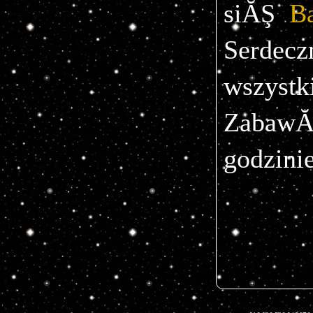
siĂŞ
Serdec
wszyst
ZabawĂ
godzinie