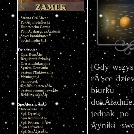
Strona GÂłĂłwna
PokĂłj Profesorski
Huncwocka Gazeta
Pomoc, skargi, zaÂżalenia
Sowy kontaktowe
Social media UH
Dziedziniec
Opis DomĂłw
Regulamin Szkolny
Oferta Edukacyjna
[Gdy wszyst
System Oceniania
System Punktowania
rĂŞce dzie
Wymagania
Samouczek
Grafika do newsĂłw
biurku i
System pisania newsĂłw
Reklamy szkoÂły
dokÂładnie
SpoÂłecznoÂśĂŚ
Inkwizytor
jednak po 
Spis Dyrekcji
Spis ProfesorĂłw
wyniki swo
Spis PracownikĂłw
Spis UczniĂłw
Spis StaÂżystĂłw