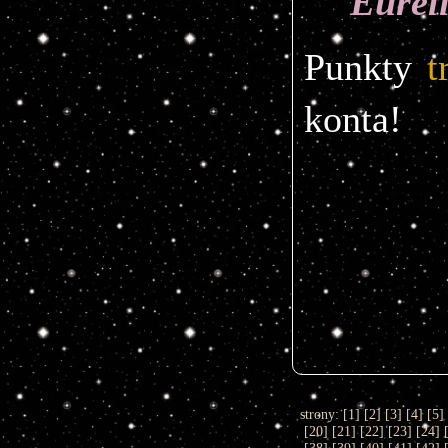
Eureli
Punkty 
t
konta!
strony: [
1
] [
2
] [
3
] [
4
] [
5
]
[
20
] [
21
] [
22
] [
23
] [
24
] 