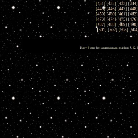
[
431
] [
432
] [
433
] [
434
]
[
445
] [
446
] [
447
] [
448
]
[
459
] [
460
] [
461
] [
462
]
[
473
] [
474
] [
475
] [
476
]
[
487
] [
488
] [
489
] [
490
]
[
501
] [
502
] [
503
] [
504
Harry Potter jest zastrzeżonym znakiem J. K. 