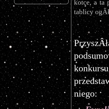
kotce, a ta
tablicy ogÂ
Przys
podsu
konkursu
przedsta
niego: