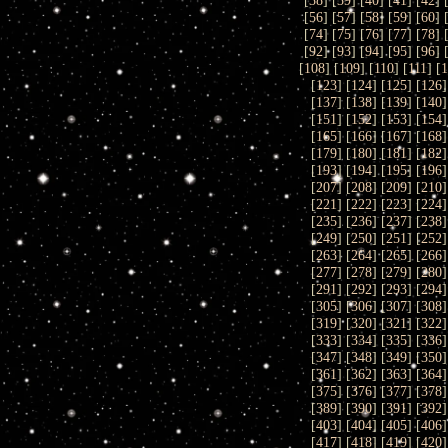
[
38
] [
39
] [
40
] [
41
] [
42
] 
[
56
] [
57
] [
58
] [
59
] [
60
] 
[
74
] [
75
] [
76
] [
77
] [
78
] 
[
92
] [
93
] [
94
] [
95
] [
96
] 
[
108
] [
109
] [
110
] [
111
] [
1
[
123
] [
124
] [
125
] [
126
]
[
137
] [
138
] [
139
] [
140
]
[
151
] [
152
] [
153
] [
154
]
[
165
] [
166
] [
167
] [
168
]
[
179
] [
180
] [
181
] [
182
]
[
193
] [
194
] [
195
] [
196
]
[
207
] [
208
] [
209
] [
210
]
[
221
] [
222
] [
223
] [
224
]
[
235
] [
236
] [
237
] [
238
]
[
249
] [
250
] [
251
] [
252
]
[
263
] [
264
] [
265
] [
266
]
[
277
] [
278
] [
279
] [
280
]
[
291
] [
292
] [
293
] [
294
]
[
305
] [
306
] [
307
] [
308
]
[
319
] [
320
] [
321
] [
322
]
[
333
] [
334
] [
335
] [
336
]
[
347
] [
348
] [
349
] [
350
]
[
361
] [
362
] [
363
] [
364
]
[
375
] [
376
] [
377
] [
378
]
[
389
] [
390
] [
391
] [
392
]
[
403
] [
404
] [
405
] [
406
]
[
417
] [
418
] [
419
] [
420
]