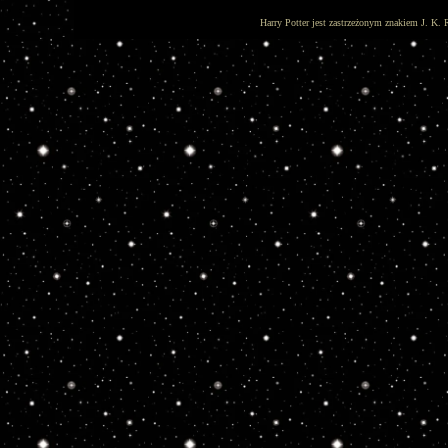
Harry Potter jest zastrzeżonym znakiem J. K. 