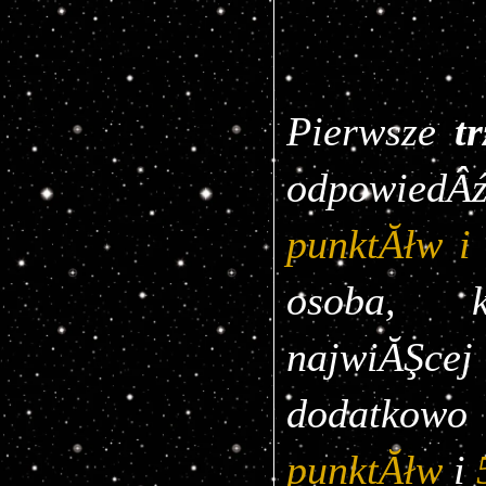
Pierwsze 
t
odpowied
punktĂłw i
osoba, k
najwiĂŞc
dodatkowo
punktĂłw
i