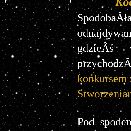
Ko
SpodobaÂ
odnajdywan
gdzieÂś 
przychodz
konkursem 
Stworzenia
Pod spodem