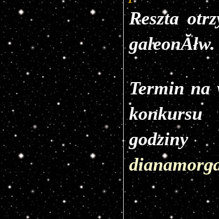
Reszta otr
galeonĂłw.
Termin na 
konkurs
godziny
dianamorg