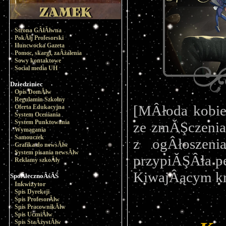
Strona GÂłĂłwna
PokĂłj Profesorski
Huncwocka Gazeta
Pomoc, skargi, zaÂżalenia
Sowy kontaktowe
Social media UH
Dziedziniec
Opis DomĂłw
Regulamin Szkolny
[MÂłoda kobie
Oferta Edukacyjna
System Oceniania
System Punktowania
ze zmĂŞczenia,
Wymagania
Samouczek
z ogÂłoszeni
Grafika do newsĂłw
System pisania newsĂłw
przypiĂŞÂła p
Reklamy szkoÂły
KiwajÂącym kro
SpoÂłecznoÂśĂŚ
Inkwizytor
Spis Dyrekcji
Spis ProfesorĂłw
Spis PracownikĂłw
Spis UczniĂłw
Spis StaÂżystĂłw