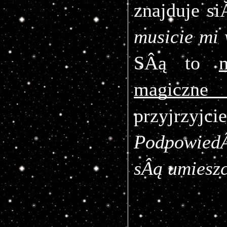
znajduje s
musicie mi
SÂą to 
magiczne 
przyjrzyjci
PodpowiedÂ
sÂą umieszc