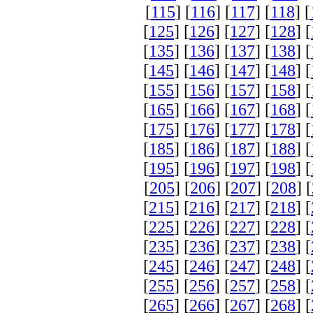
[
115
] [
116
] [
117
] [
118
] [
[
125
] [
126
] [
127
] [
128
] [
[
135
] [
136
] [
137
] [
138
] [
[
145
] [
146
] [
147
] [
148
] [
[
155
] [
156
] [
157
] [
158
] [
[
165
] [
166
] [
167
] [
168
] [
[
175
] [
176
] [
177
] [
178
] [
[
185
] [
186
] [
187
] [
188
] [
[
195
] [
196
] [
197
] [
198
] [
[
205
] [
206
] [
207
] [
208
] [
[
215
] [
216
] [
217
] [
218
] [
[
225
] [
226
] [
227
] [
228
] [
[
235
] [
236
] [
237
] [
238
] [
[
245
] [
246
] [
247
] [
248
] [
[
255
] [
256
] [
257
] [
258
] [
[
265
] [
266
] [
267
] [
268
] [