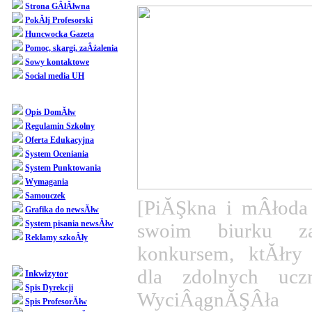
Strona GÂłĂłwna
PokĂłj Profesorski
Huncwocka Gazeta
Pomoc, skargi, zaÂżalenia
Sowy kontaktowe
Social media UH
Dziedziniec
Opis DomĂłw
Regulamin Szkolny
Oferta Edukacyjna
System Oceniania
System Punktowania
Wymagania
Samouczek
[PiĂŞkna i mÂłoda p
Grafika do newsĂłw
System pisania newsĂłw
swoim biurku za
Reklamy szkoÂły
konkursem, ktĂłry
SpoÂłecznoÂśĂŚ
dla zdolnych uczn
Inkwizytor
Spis Dyrekcji
WyciÂągnĂŞÂła 
Spis ProfesorĂłw