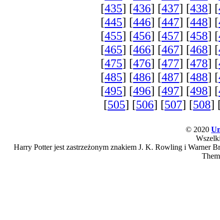
[
435
] [
436
] [
437
] [
438
] [
[
445
] [
446
] [
447
] [
448
] [
[
455
] [
456
] [
457
] [
458
] [
[
465
] [
466
] [
467
] [
468
] [
[
475
] [
476
] [
477
] [
478
] [
[
485
] [
486
] [
487
] [
488
] [
[
495
] [
496
] [
497
] [
498
] [
[
505
] [
506
] [
507
] [
508
] 
© 2020
Un
Wszelki
Harry Potter jest zastrzeżonym znakiem J. K. Rowling i Warner Bro
Them