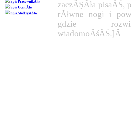
Spis PracownikĂłw
zaczĂŞÂła pisaĂŚ, p
Spis UczniĂłw
rĂłwne nogi i pow
Spis StaÂżystĂłw
gdzie rozwie
wiadomoÂśĂŚ.]Â 
Ko
PrzychodzĂŞ
pierwszym, ale
konkursem
PrzygotowaÂł