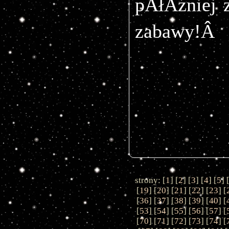
pĂłÂźniej 
zabawy!Â 
strony: [
1
] [
2
] [
3
] [
4
] [
5
] 
[
19
] [
20
] [
21
] [
22
] [
23
] [
[
36
] [
37
] [
38
] [
39
] [
40
] [
[
53
] [
54
] [
55
] [
56
] [
57
] [
[
70
] [
71
] [
72
] [
73
] [
74
] [