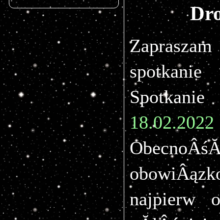
Dro
Zaprasza
spotkanie
 
Spotkan
18.02.20
ObecnoÂśĂ
obowiÂąz
najpierw 