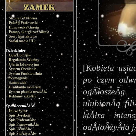
Strona GÂłĂłwna
PokĂłj Profesorski
Huncwocka Gazeta
Pomoc, skargi, zaÂżalenia
Sowy kontaktowe
Social media UH
Dziedziniec
Opis DomĂłw
Regulamin Szkolny
Oferta Edukacyjna
[
Kobieta usia
System Oceniania
System Punktowania
po czym odwrĂ
Wymagania
Samouczek
Grafika do newsĂłw
ogÂłoszeĂą.
System pisania newsĂłw
Reklamy szkoÂły
ulubionÂą fil
SpoÂłecznoÂśĂŚ
Inkwizytor
ktĂłra inten
Spis Dyrekcji
Spis ProfesorĂłw
odÂłoÂżyÂła j
Spis PracownikĂłw
Spis UczniĂłw
Spis StaÂżystĂłw