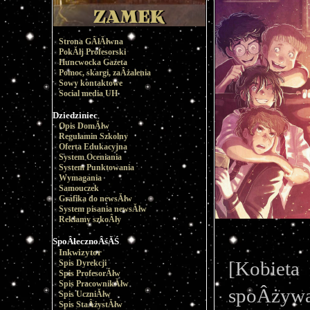
Strona GÂłĂłwna
PokĂłj Profesorski
Huncwocka Gazeta
Pomoc, skargi, zaÂżalenia
Sowy kontaktowe
Social media UH
Dziedziniec
Opis DomĂłw
Regulamin Szkolny
Oferta Edukacyjna
System Oceniania
System Punktowania
Wymagania
Samouczek
Grafika do newsĂłw
System pisania newsĂłw
Reklamy szkoÂły
SpoÂłecznoÂśĂŚ
Inkwizytor
[Kobiet
Spis Dyrekcji
Spis ProfesorĂłw
Spis PracownikĂłw
spoÂżywa
Spis UczniĂłw
Spis StaÂżystĂłw