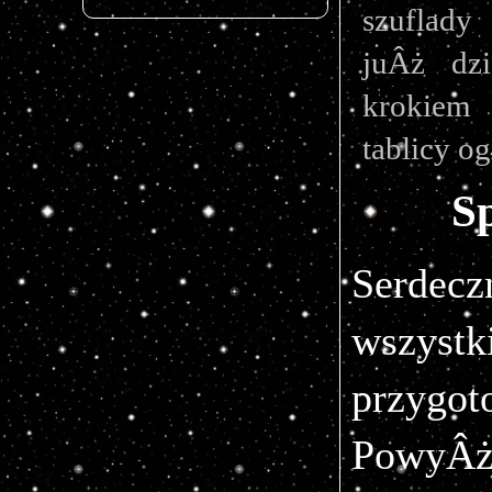
szuflady
juÂż dz
krokiem
tablicy o
S
Serdecz
wszyst
przygo
PowyÂż