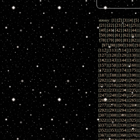
strony: [
1
] [
2
] [
3
] [
4
] [
5
] 
[
21
] [
22
] [
23
] [
24
] [
25
] [
[
40
] [
41
] [
42
] [
43
] [
44
] [
[
59
] [
60
] [
61
] [
62
] [
63
] [
[
78
] [
79
] [
80
] [
81
] [
82
] [
[
97
] [
98
] [
99
] [
100
] [
1
[
112
] [
113
] [
114
] [
115
] [
[
127
] [
128
] [
129
] [
130
] [
[
142
] [
143
] [
144
] [
145
] [
[
157
] [
158
] [
159
] [
160
] [
[
172
] [
173
] [
174
] [
175
] [
[
187
] [
188
] [
189
] [
190
] [
[
202
] [
203
] [
204
] [
205
] [
[
217
] [
218
] [
219
] [
220
] [
[
232
] [
233
] [
234
] [
235
] [
[
247
] [
248
] [
249
] [
250
] [
[
262
] [
263
] [
264
] [
265
] [
[
277
] [
278
] [
279
] [
280
] [
[
292
] [
293
] [
294
] [
295
] [
[
307
] [
308
] [
309
] [
310
] [
[
322
] [
323
] [
324
] [
325
] [
[
337
] [
338
] [
339
] [
340
] [
[
352
] [
353
] [
354
] [
355
] [
[
367
] [
368
] [
369
] [
370
] [