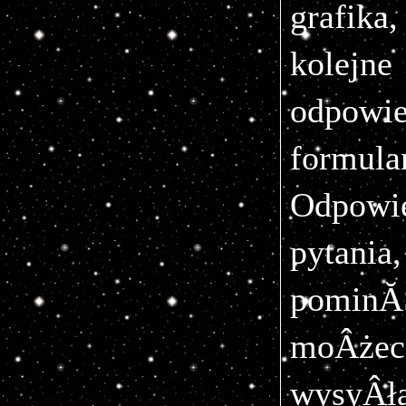
grafik
kolejne
odpow
formular
Odpowi
pyta
pominĂŞ
moÂż
wysyÂł