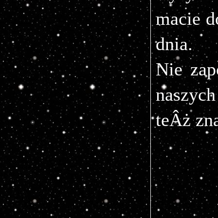
macie d
dnia.
Nie zap
naszych
teÂż zn