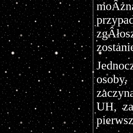
moÂżna
przypa
zgÂłos
zostani
Jednoc
osoby
zaczyn
UH, za
pierwsz