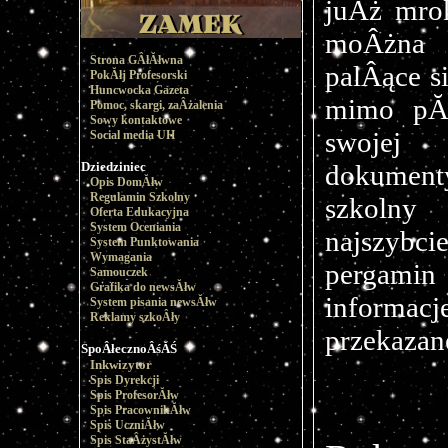
juÂż mrok
moÂżna b
Strona GÂłĂłwna
palÂące s
PokĂłj Profesorski
Huncwocka Gazeta
mimo pĂł
Pomoc, skargi, zaÂżalenia
Sowy kontaktowe
swojej 
Social media UH
Dziedziniec
dokument
Opis DomĂłw
Regulamin Szkolny
szkolny
Oferta Edukacyjna
System Oceniania
najszybc
System Punktowania
Wymagania
pergamin 
Samouczek
Grafika do newsĂłw
informac
System pisania newsĂłw
Reklamy szkoÂły
przekazan
SpoÂłecznoÂśĂŚ
Inkwizytor
Spis Dyrekcji
Spis ProfesorĂłw
Spis PracownikĂłw
Spis UczniĂłw
Spis StaÂżystĂłw