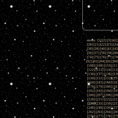
strony: [
1
] [
2
] [
3
] [
4
] [
[
20
] [
21
] [
22
] [
23
] [
2
[
38
] [
39
] [
40
] [
41
] [
4
[
56
] [
57
] [
58
] [
59
] [
6
[
74
] [
75
] [
76
] [
77
] [
7
[
92
] [
93
] [
94
] [
95
] [
96
[
108
] [
109
] [
110
] [
11
[
122
] [
123
] [
124
] [
12
[
136
] [
137
] [
138
] [
13
[
150
] [
151
] [
152
] [
15
[
164
] [
165
] [
166
] [
16
[
178
] [
179
] [
180
] [
18
[
192
] [
193
] [
194
] [
19
[
206
] [
207
] [
208
] [
20
[
220
] [
221
] [
222
] [
22
[
234
] [
235
] [
236
] [
23
[
248
] [
249
] [
250
] [
25
[
262
] [
263
] [
264
] [
26
[
276
] [
277
] [
278
] [
27