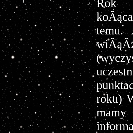
Rok s
koĂąca
temu.
wiÂąÂ
(
wycz
ucze
punkta
roku)
W
mamy 
informa