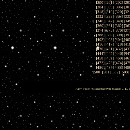
[
290
] [
291
] [
292
] [
29
[
304
] [
305
] [
306
] [
30
[
318
] [
319
] [
320
] [
32
[
332
] [
333
] [
334
] [
33
[
346
] [
347
] [
348
] [
34
[
360
] [
361
] [
362
] [
36
[
374
] [
375
] [
376
] [
37
[
388
] [
389
] [
390
] [
39
[
402
] [
403
] [
404
] [
40
[
416
] [
417
] [
418
] [
41
[
430
] [
431
] [
432
] [
43
[
444
] [
445
] [
446
] [
44
[
458
] [
459
] [
460
] [
46
[
472
] [
473
] [
474
] [
47
[
486
] [
487
] [
488
] [
48
[
500
] [
501
] [
502
] [
503
]
Harry Potter jest zastrzeżonym znakiem J. K. 