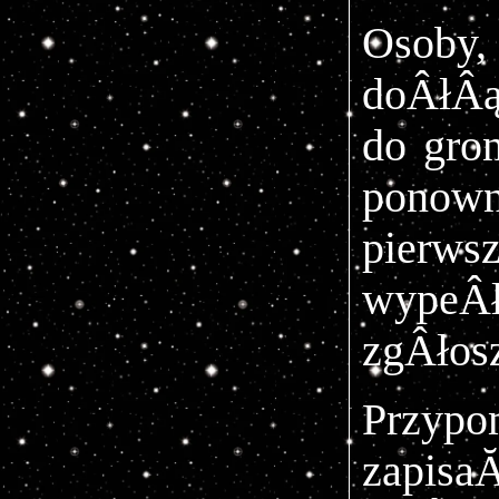
Osoby
doÂłÂą
do gro
ponow
pierwsz
wypeÂł
zgÂłos
Przy
zapis