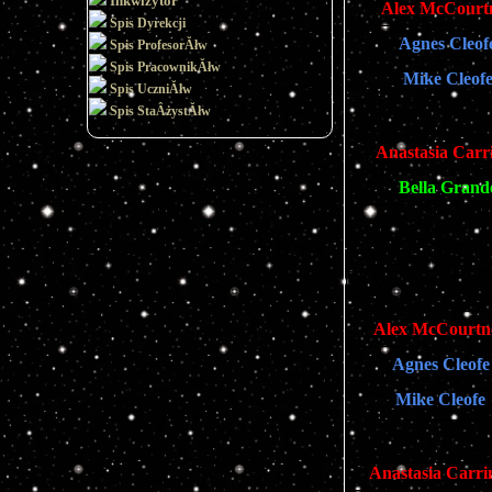
Inkwizytor
Alex McCourt
Spis Dyrekcji
Agnes Cleof
Spis ProfesorĂłw
Spis PracownikĂłw
Mike Cleof
Spis UczniĂłw
Spis StaÂżystĂłw
Anastasia Carr
Bella Grand
Alex McCourtn
Agnes Cleofe
Mike Cleofe
Anastasia Carri