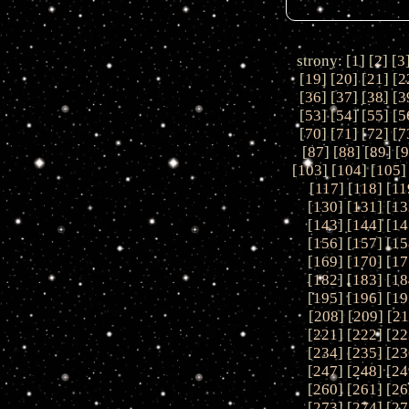
strony: [
1
] [
2
] [
3
[
19
] [
20
] [
21
] [
2
[
36
] [
37
] [
38
] [
3
[
53
] [
54
] [
55
] [
5
[
70
] [
71
] [
72
] [
7
[
87
] [
88
] [
89
] [
[
103
] [
104
] [
105
]
[
117
] [
118
] [
11
[
130
] [
131
] [
13
[
143
] [
144
] [
14
[
156
] [
157
] [
15
[
169
] [
170
] [
17
[
182
] [
183
] [
18
[
195
] [
196
] [
19
[
208
] [
209
] [
21
[
221
] [
222
] [
22
[
234
] [
235
] [
23
[
247
] [
248
] [
24
[
260
] [
261
] [
26
[
273
] [
274
] [
27