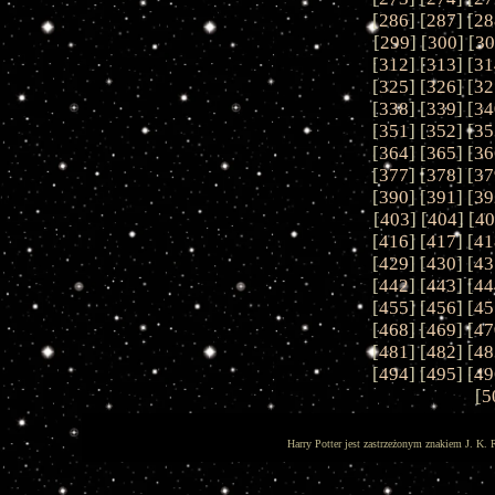
[
286
] [
287
] [
28
[
299
] [
300
] [
30
[
312
] [
313
] [
31
[
325
] [
326
] [
32
[
338
] [
339
] [
34
[
351
] [
352
] [
35
[
364
] [
365
] [
36
[
377
] [
378
] [
37
[
390
] [
391
] [
39
[
403
] [
404
] [
40
[
416
] [
417
] [
41
[
429
] [
430
] [
43
[
442
] [
443
] [
44
[
455
] [
456
] [
45
[
468
] [
469
] [
47
[
481
] [
482
] [
48
[
494
] [
495
] [
49
[
5
Harry Potter jest zastrzeżonym znakiem J. K. 