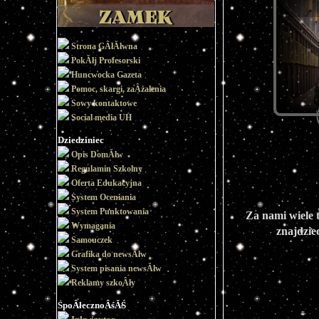
Strona GÂłĂłwna
PokĂłj Profesorski
Huncwocka Gazeta
Pomoc, skargi, zaÂżalenia
Sowy kontaktowe
Social media UH
Dziedziniec
Opis DomĂłw
Regulamin Szkolny
Oferta Edukacyjna
System Oceniania
System Punktowania
Za nami wiele 
Wymagania
znajdzie
Samouczek
Grafika do newsĂłw
System pisania newsĂłw
Reklamy szkoÂły
SpoÂłecznoÂśĂŚ