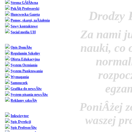
Strona GÂłĂłwna
PokĂłj Profesorski
Drodzy 
Huncwocka Gazeta
Pomoc, skargi, zaÂżalenia
Sowy kontaktowe
Za nami ju
Social media UH
Dziedziniec
nauki, co 
Opis DomĂłw
Regulamin Szkolny
normaln
Oferta Edukacyjna
System Oceniania
rozpocz
System Punktowania
Wymagania
Samouczek
egzam
Grafika do newsĂłw
System pisania newsĂłw
Reklamy szkoÂły
PoniÂżej zo
SpoÂłecznoÂśĂŚ
Inkwizytor
waszej pr
Spis Dyrekcji
Spis ProfesorĂłw