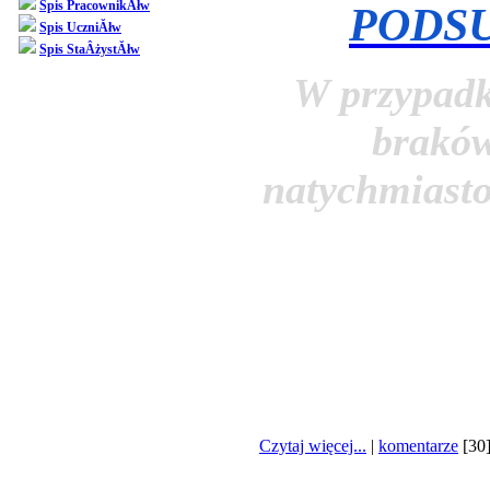
Spis PracownikĂłw
PODS
Spis UczniĂłw
Spis StaÂżystĂłw
W przypadk
braków
natychmiasto
Czytaj więcej...
|
komentarze
[30