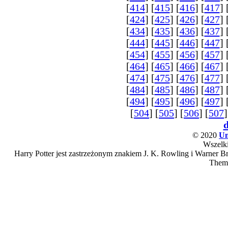
[
414
] [
415
] [
416
] [
417
] 
[
424
] [
425
] [
426
] [
427
] 
[
434
] [
435
] [
436
] [
437
] 
[
444
] [
445
] [
446
] [
447
] 
[
454
] [
455
] [
456
] [
457
] 
[
464
] [
465
] [
466
] [
467
] 
[
474
] [
475
] [
476
] [
477
] 
[
484
] [
485
] [
486
] [
487
] 
[
494
] [
495
] [
496
] [
497
] 
[
504
] [
505
] [
506
] [
507
]
© 2020
Un
Wszelki
Harry Potter jest zastrzeżonym znakiem J. K. Rowling i Warner Bro
Them