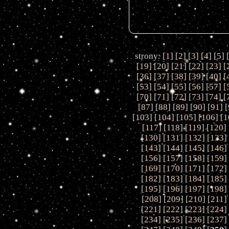
strony: [
1
] [
2
] [
3
] [
4
] [
5
] 
[
19
] [
20
] [
21
] [
22
] [
23
] [
[
36
] [
37
] [
38
] [
39
] [
40
] [
[
53
] [
54
] [
55
] [
56
] [
57
] [
[
70
] [
71
] [
72
] [
73
] [
74
] [
[
87
] [
88
] [
89
] [
90
] [
91
] [
[
103
] [
104
] [
105
] [
106
] [
1
[
117
] [
118
] [
119
] [
120
] 
[
130
] [
131
] [
132
] [
133
]
[
143
] [
144
] [
145
] [
146
]
[
156
] [
157
] [
158
] [
159
]
[
169
] [
170
] [
171
] [
172
]
[
182
] [
183
] [
184
] [
185
]
[
195
] [
196
] [
197
] [
198
]
[
208
] [
209
] [
210
] [
211
]
[
221
] [
222
] [
223
] [
224
]
[
234
] [
235
] [
236
] [
237
]