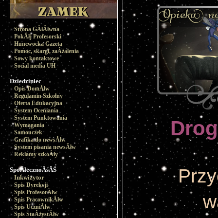
Strona GÂłĂłwna
PokĂłj Profesorski
Huncwocka Gazeta
Pomoc, skargi, zaÂżalenia
Sowy kontaktowe
Social media UH
Dziedziniec
Opis DomĂłw
Regulamin Szkolny
Oferta Edukacyjna
System Oceniania
System Punktowania
Drog
Wymagania
Samouczek
Grafika do newsĂłw
System pisania newsĂłw
Reklamy szkoÂły
Przy
SpoÂłecznoÂśĂŚ
Inkwizytor
Spis Dyrekcji
Spis ProfesorĂłw
w
Spis PracownikĂłw
Spis UczniĂłw
Spis StaÂżystĂłw