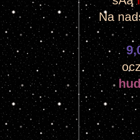
sÂą 
Na nad
9,
ocz
hud