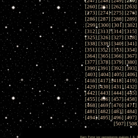
[
247
] [
248
] [
249
] [
250
]
[
260
] [
261
] [
262
] [
263
]
[
273
] [
274
] [
275
] [
276
]
[
286
] [
287
] [
288
] [
289
]
[
299
] [
300
] [
301
] [
302
]
[
312
] [
313
] [
314
] [
315
]
[
325
] [
326
] [
327
] [
328
]
[
338
] [
339
] [
340
] [
341
]
[
351
] [
352
] [
353
] [
354
]
[
364
] [
365
] [
366
] [
367
]
[
377
] [
378
] [
379
] [
380
]
[
390
] [
391
] [
392
] [
393
]
[
403
] [
404
] [
405
] [
406
]
[
416
] [
417
] [
418
] [
419
]
[
429
] [
430
] [
431
] [
432
]
[
442
] [
443
] [
444
] [
445
]
[
455
] [
456
] [
457
] [
458
]
[
468
] [
469
] [
470
] [
471
]
[
481
] [
482
] [
483
] [
484
]
[
494
] [
495
] [
496
] [
497
]
[
507
] [
508
Harry Potter jest zastrzeżonym znakiem J. K. 