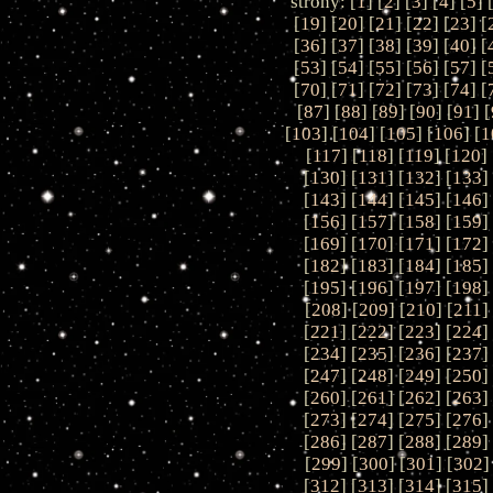
strony: [
1
] [
2
] [
3
] [
4
] [
5
] 
[
19
] [
20
] [
21
] [
22
] [
23
] [
[
36
] [
37
] [
38
] [
39
] [
40
] [
[
53
] [
54
] [
55
] [
56
] [
57
] [
[
70
] [
71
] [
72
] [
73
] [
74
] [
[
87
] [
88
] [
89
] [
90
] [
91
] [
[
103
] [
104
] [
105
] [
106
] [
1
[
117
] [
118
] [
119
] [
120
] 
[
130
] [
131
] [
132
] [
133
]
[
143
] [
144
] [
145
] [
146
]
[
156
] [
157
] [
158
] [
159
]
[
169
] [
170
] [
171
] [
172
]
[
182
] [
183
] [
184
] [
185
]
[
195
] [
196
] [
197
] [
198
]
[
208
] [
209
] [
210
] [
211
]
[
221
] [
222
] [
223
] [
224
]
[
234
] [
235
] [
236
] [
237
]
[
247
] [
248
] [
249
] [
250
]
[
260
] [
261
] [
262
] [
263
]
[
273
] [
274
] [
275
] [
276
]
[
286
] [
287
] [
288
] [
289
]
[
299
] [
300
] [
301
] [
302
]
[
312
] [
313
] [
314
] [
315
]