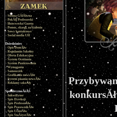
Strona GÂłĂłwna
PokĂłj Profesorski
Huncwocka Gazeta
Pomoc, skargi, zaÂżalenia
Sowy kontaktowe
Social media UH
Dziedziniec
Opis DomĂłw
Regulamin Szkolny
Oferta Edukacyjna
System Oceniania
System Punktowania
Wymagania
Samouczek
Grafika do newsĂłw
Przybywam
System pisania newsĂłw
Reklamy szkoÂły
konkursĂłw
SpoÂłecznoÂśĂŚ
Inkwizytor
Spis Dyrekcji
Spis ProfesorĂłw
Spis PracownikĂłw
Spis UczniĂłw
Spis StaÂżystĂłw