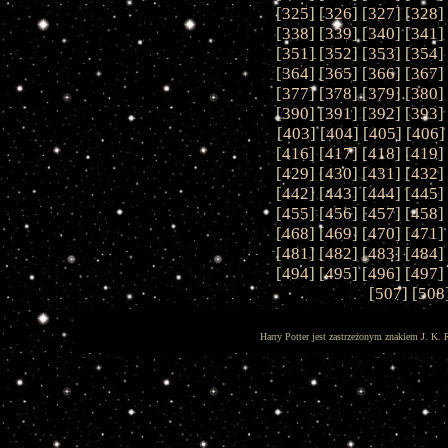
[
325
] [
326
] [
327
] [
328
]
[
338
] [
339
] [
340
] [
341
]
[
351
] [
352
] [
353
] [
354
]
[
364
] [
365
] [
366
] [
367
]
[
377
] [
378
] [
379
] [
380
]
[
390
] [
391
] [
392
] [
393
]
[
403
] [
404
] [
405
] [
406
]
[
416
] [
417
] [
418
] [
419
]
[
429
] [
430
] [
431
] [
432
]
[
442
] [
443
] [
444
] [
445
]
[
455
] [
456
] [
457
] [
458
]
[
468
] [
469
] [
470
] [
471
]
[
481
] [
482
] [
483
] [
484
]
[
494
] [
495
] [
496
] [
497
]
[
507
] [
508
Harry Potter jest zastrzeżonym znakiem J. K. 