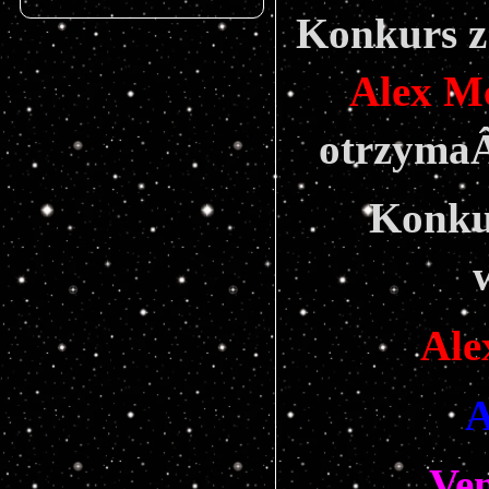
Alex M
otrzymaÂ
Konkur
Ale
A
Ve