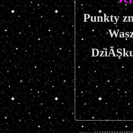
Punkty zn
Wasz
DziĂŞku