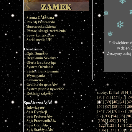
Strona GÂłĂłwna
PokĂłj Profesorski
Huncwocka Gazeta
Pomoc, skargi, zaÂżalenia
Sowy kontaktowe
Social media UH
Dziedziniec
Opis DomĂłw
Regulamin Szkolny
Oferta Edukacyjna
System Oceniania
System Punktowania
Wymagania
Samouczek
Grafika do newsĂłw
System pisania newsĂłw
strony: [
1
] [
2
] [
3
] [
4
] [
Reklamy szkoÂły
[
20
] [
21
] [
22
] [
23
] [
2
[
38
] [
39
] [
40
] [
41
] [
4
SpoÂłecznoÂśĂŚ
[
56
] [
57
] [
58
] [
59
] [
6
Inkwizytor
[
74
] [
75
] [
76
] [
77
] [
7
Spis Dyrekcji
[
92
] [
93
] [
94
] [
95
] [
96
Spis ProfesorĂłw
[
108
] [
109
] [
110
] [
11
Spis PracownikĂłw
Spis UczniĂłw
[
122
] [
123
] [
124
] [
12
Spis StaÂżystĂłw
[
136
] [
137
] [
138
] [
13