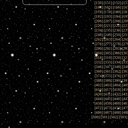
[
150
] [
151
] [
152
] [
15
[
164
] [
165
] [
166
] [
16
[
178
] [
179
] [
180
] [
18
[
192
] [
193
] [
194
] [
19
[
206
] [
207
] [
208
] [
20
[
220
] [
221
] [
222
] [
22
[
234
] [
235
] [
236
] [
23
[
248
] [
249
] [
250
] [
25
[
262
] [
263
] [
264
] [
26
[
276
] [
277
] [
278
] [
27
[
290
] [
291
] [
292
] [
29
[
304
] [
305
] [
306
] [
30
[
318
] [
319
] [
320
] [
32
[
332
] [
333
] [
334
] [
33
[
346
] [
347
] [
348
] [
34
[
360
] [
361
] [
362
] [
36
[
374
] [
375
] [
376
] [
37
[
388
] [
389
] [
390
] [
39
[
402
] [
403
] [
404
] [
40
[
416
] [
417
] [
418
] [
41
[
430
] [
431
] [
432
] [
43
[
444
] [
445
] [
446
] [
44
[
458
] [
459
] [
460
] [
46
[
472
] [
473
] [
474
] [
47
[
486
] [
487
] [
488
] [
48
[
500
] [
501
] [
502
] [
503
]