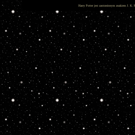
Harry Potter jest zastrzeżonym znakiem J. K. 