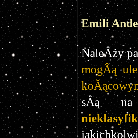
Emili And
mogÂą ulec
koĂącowy
nieklasyfi
jakichko