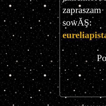
zapraszam
sowĂŞ: 
eureliapis
Po