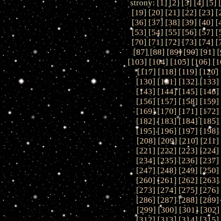
strony: [
1
] [
2
] [
3
] [
4
] [
5
] 
[
19
] [
20
] [
21
] [
22
] [
23
] [
[
36
] [
37
] [
38
] [
39
] [
40
] [
[
53
] [
54
] [
55
] [
56
] [
57
] [
[
70
] [
71
] [
72
] [
73
] [
74
] [
[
87
] [
88
] [
89
] [
90
] [
91
] [
[
103
] [
104
] [
105
] [
106
] [
1
[
117
] [
118
] [
119
] [
120
] 
[
130
] [
131
] [
132
] [
133
]
[
143
] [
144
] [
145
] [
146
]
[
156
] [
157
] [
158
] [
159
]
[
169
] [
170
] [
171
] [
172
]
[
182
] [
183
] [
184
] [
185
]
[
195
] [
196
] [
197
] [
198
]
[
208
] [
209
] [
210
] [
211
]
[
221
] [
222
] [
223
] [
224
]
[
234
] [
235
] [
236
] [
237
]
[
247
] [
248
] [
249
] [
250
]
[
260
] [
261
] [
262
] [
263
]
[
273
] [
274
] [
275
] [
276
]
[
286
] [
287
] [
288
] [
289
]
[
299
] [
300
] [
301
] [
302
]
[
312
] [
313
] [
314
] [
315
]