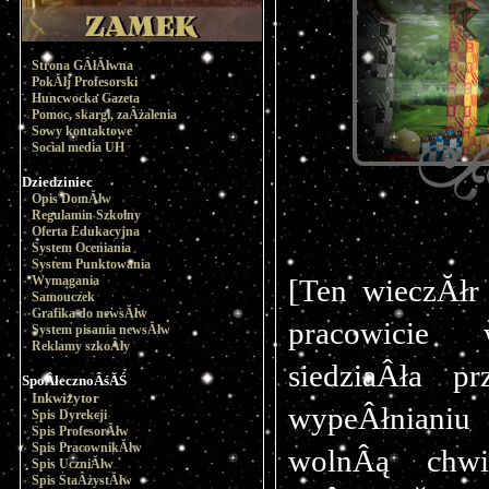
Strona GÂłĂłwna
PokĂłj Profesorski
Huncwocka Gazeta
Pomoc, skargi, zaÂżalenia
Sowy kontaktowe
Social media UH
Dziedziniec
Opis DomĂłw
Regulamin Szkolny
Oferta Edukacyjna
System Oceniania
System Punktowania
Wymagania
[Ten wieczĂłr
Samouczek
Grafika do newsĂłw
pracowicie 
System pisania newsĂłw
Reklamy szkoÂły
siedziaÂła p
SpoÂłecznoÂśĂŚ
Inkwizytor
wypeÂłnianiu 
Spis Dyrekcji
Spis ProfesorĂłw
Spis PracownikĂłw
wolnÂą chwi
Spis UczniĂłw
Spis StaÂżystĂłw