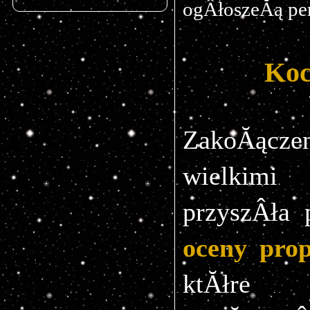
ogÂłoszeĂą pe
Koc
ZakoĂącze
wielkimi
oceny pro
ktĂłre 