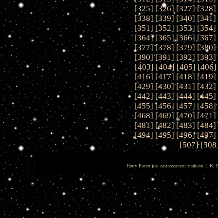
[
325
] [
326
] [
327
] [
328
]
[
338
] [
339
] [
340
] [
341
]
[
351
] [
352
] [
353
] [
354
]
[
364
] [
365
] [
366
] [
367
]
[
377
] [
378
] [
379
] [
380
]
[
390
] [
391
] [
392
] [
393
]
[
403
] [
404
] [
405
] [
406
]
[
416
] [
417
] [
418
] [
419
]
[
429
] [
430
] [
431
] [
432
]
[
442
] [
443
] [
444
] [
445
]
[
455
] [
456
] [
457
] [
458
]
[
468
] [
469
] [
470
] [
471
]
[
481
] [
482
] [
483
] [
484
]
[
494
] [
495
] [
496
] [
497
]
[
507
] [
508
Harry Potter jest zastrzeżonym znakiem J. K. 