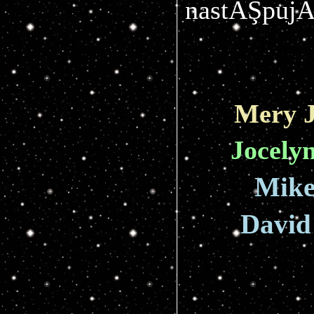
nastĂŞpujÂ
Mery J
Jocely
Mike
David