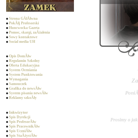
Strona GÂłĂłwna
PokĂłj Profesorski
Huncwocka Gazeta
Pomoc, skargi, zaÂżalenia
Sowy kontaktowe
Social media UH
Dziedziniec
Opis DomĂłw
Regulamin Szkolny
Oferta Edukacyjna
System Oceniania
System Punktowania
Wymagania
Za
Samouczek
Grafika do newsĂłw
PoniÂ
System pisania newsĂłw
Reklamy szkoÂły
SpoÂłecznoÂśĂŚ
Inkwizytor
Spis Dyrekcji
Prosimy o jak
Spis ProfesorĂłw
Spis PracownikĂłw
Spis UczniĂłw
Spis StaÂżystĂłw