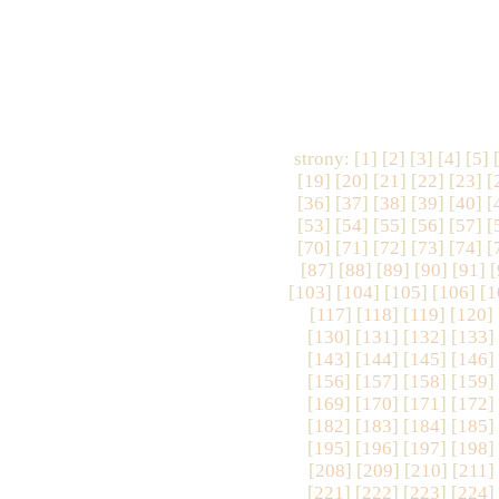
strony: [
1
] [
2
] [
3
] [
4
] [
5
] 
[
19
] [
20
] [
21
] [
22
] [
23
] [
[
36
] [
37
] [
38
] [
39
] [
40
] [
[
53
] [
54
] [
55
] [
56
] [
57
] [
[
70
] [
71
] [
72
] [
73
] [
74
] [
[
87
] [
88
] [
89
] [
90
] [
91
] [
[
103
] [
104
] [
105
] [
106
] [
1
[
117
] [
118
] [
119
] [
120
] 
[
130
] [
131
] [
132
] [
133
]
[
143
] [
144
] [
145
] [
146
]
[
156
] [
157
] [
158
] [
159
]
[
169
] [
170
] [
171
] [
172
]
[
182
] [
183
] [
184
] [
185
]
[
195
] [
196
] [
197
] [
198
]
[
208
] [
209
] [
210
] [
211
]
[
221
] [
222
] [
223
] [
224
]