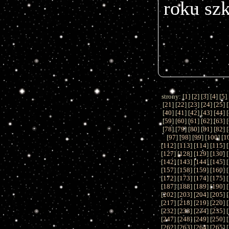
roku sz
strony: [
1
] [
2
] [
3
] [
4
] [
5
] 
[
21
] [
22
] [
23
] [
24
] [
25
] [
[
40
] [
41
] [
42
] [
43
] [
44
] [
[
59
] [
60
] [
61
] [
62
] [
63
] [
[
78
] [
79
] [
80
] [
81
] [
82
] [
[
97
] [
98
] [
99
] [
100
] [
1
[
112
] [
113
] [
114
] [
115
] [
[
127
] [
128
] [
129
] [
130
] [
[
142
] [
143
] [
144
] [
145
] [
[
157
] [
158
] [
159
] [
160
] [
[
172
] [
173
] [
174
] [
175
] [
[
187
] [
188
] [
189
] [
190
] [
[
202
] [
203
] [
204
] [
205
] [
[
217
] [
218
] [
219
] [
220
] [
[
232
] [
233
] [
234
] [
235
] [
[
247
] [
248
] [
249
] [
250
] [
[
262
] [
263
] [
264
] [
265
] [