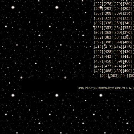
[
277
] [
278
] [
279
] [
280
] [
[
292
] [
293
] [
294
] [
295
] [
[
307
] [
308
] [
309
] [
310
] [
[
322
] [
323
] [
324
] [
325
] [
[
337
] [
338
] [
339
] [
340
] [
[
352
] [
353
] [
354
] [
355
] [
[
367
] [
368
] [
369
] [
370
] [
[
382
] [
383
] [
384
] [
385
] [
[
397
] [
398
] [
399
] [
400
] [
[
412
] [
413
] [
414
] [
415
] [
[
427
] [
428
] [
429
] [
430
] [
[
442
] [
443
] [
444
] [
445
] [
[
457
] [
458
] [
459
] [
460
] [
[
472
] [
473
] [
474
] [
475
] [
[
487
] [
488
] [
489
] [
490
] [
[
502
] [
503
] [
504
] [
5
Harry Potter jest zastrzeżonym znakiem J. K. 