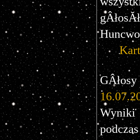
wszyst
gÂłosĂ
Huncwo
Kar
GÂło
16.07.2
Wyniki 
podcza