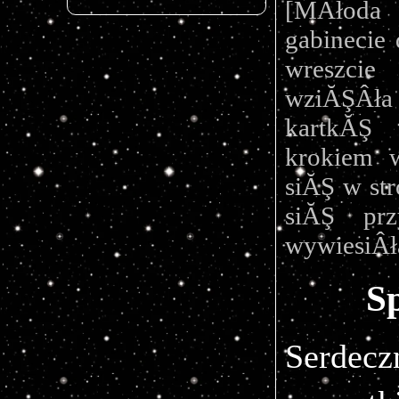
[MÂłoda
gabinecie 
wreszcie
wziĂŞÂła 
kartkĂŞ 
krokiem w
siĂŞ w str
siĂŞ prz
wywiesiÂła
S
Serdec