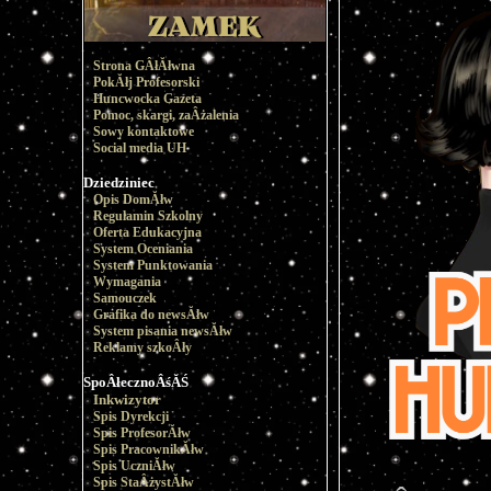
Strona GÂłĂłwna
PokĂłj Profesorski
Huncwocka Gazeta
Pomoc, skargi, zaÂżalenia
Sowy kontaktowe
Social media UH
Dziedziniec
Opis DomĂłw
Regulamin Szkolny
Oferta Edukacyjna
System Oceniania
System Punktowania
Wymagania
Samouczek
Grafika do newsĂłw
System pisania newsĂłw
Reklamy szkoÂły
SpoÂłecznoÂśĂŚ
Inkwizytor
Spis Dyrekcji
Spis ProfesorĂłw
Spis PracownikĂłw
Spis UczniĂłw
Spis StaÂżystĂłw