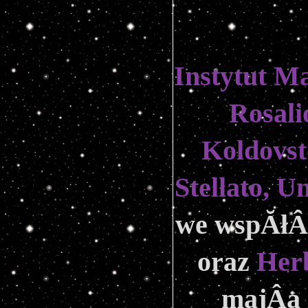
Instytut Ma
Rosali
Koldovst
we wspĂłÂł
oraz 
Her
majÂą 