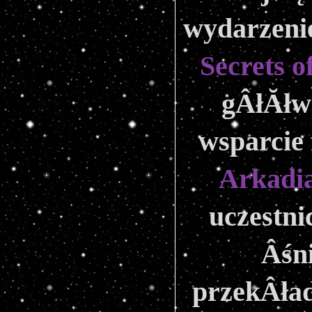
wydarzeni
Secrets o
gÂłĂłw
wsparcie 
Arkadia
uczestni
Âśni