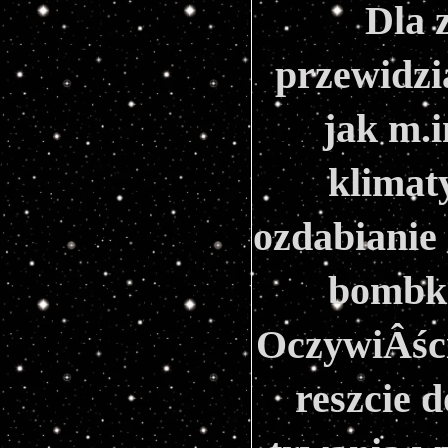
Dla 
przewidzi
jak m.i
klimat
ozdabianie
bombka
OczywiÂście
reszcie d