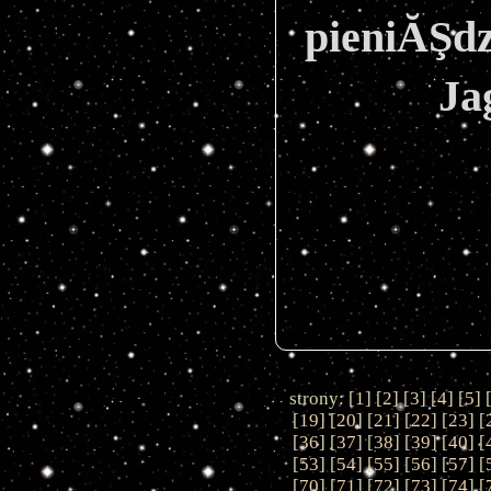
pieniĂŞdz
Ja
strony: [
1
] [
2
] [
3
] [
4
] [
5
] 
[
19
] [
20
] [
21
] [
22
] [
23
] [
[
36
] [
37
] [
38
] [
39
] [
40
] [
[
53
] [
54
] [
55
] [
56
] [
57
] [
[
70
] [
71
] [
72
] [
73
] [
74
] [