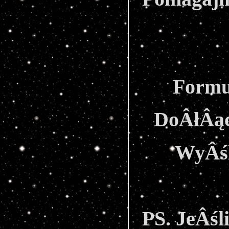
Formul
DoÂłÂącz
WyÂśl
PS. JeÂśli