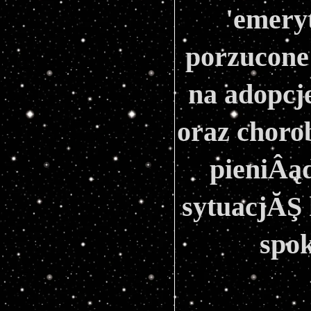
'emery
porzucone 
na adopcj
oraz chorob
pieniÂąd
sytuacjĂŞ 
spo