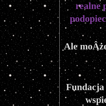
realne 
podopiec
Ale moÂże
Fundacja 
wspie