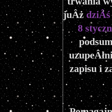
trwania w
juÂż 
dziÂś 
8 styczn
podsum
uzupeÂłni
zapisu i 
Pomagajm