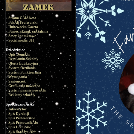
Strona GÂłĂłwna
PokĂłj Profesorski
Huncwocka Gazeta
Pomoc, skargi, zaÂżalenia
Sowy kontaktowe
Social media UH
Dziedziniec
Opis DomĂłw
Regulamin Szkolny
Oferta Edukacyjna
System Oceniania
System Punktowania
Wymagania
Samouczek
Grafika do newsĂłw
System pisania newsĂłw
Reklamy szkoÂły
SpoÂłecznoÂśĂŚ
Inkwizytor
Spis Dyrekcji
Spis ProfesorĂłw
Spis PracownikĂłw
Spis UczniĂłw
Spis StaÂżystĂłw