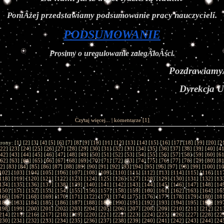
PoniÂżej przedstawiamy podsumowanie pracy nauczycieli.
PODSUMOWANIE
Prosimy o uregulowanie zalegÂłoÂści.
Pozdrawiamy
Dyrekcja 
Czytaj więcej...
|
komentarze
[1]
trony: [
1
] [
2
] [
3
] [
4
] [
5
] [
6
] [
7
] [
8
] [
9
] [
10
] [
11
] [
12
] [
13
] [
14
] [
15
] [
16
] [
17
] [
18
] [
19
] [
20
] [
2
22
] [
23
] [
24
] [
25
] [
26
] [
27
] [
28
] [
29
] [
30
] [
31
] [
32
] [
33
] [
34
] [
35
] [
36
] [
37
] [
38
] [
39
] [
40
] [
4
42
] [
43
] [
44
] [
45
] [
46
] [
47
] [
48
] [
49
] [
50
] [
51
] [
52
] [
53
] [
54
] [
55
] [
56
] [
57
] [
58
] [
59
] [
60
] [
6
62
] [
63
] [
64
] [
65
] [
66
] [
67
] [
68
] [
69
] [
70
] [
71
] [
72
] [
73
] [
74
] [
75
] [
76
] [
77
] [
78
] [
79
] [
80
] [
8
2
] [
83
] [
84
] [
85
] [
86
] [
87
] [
88
] [
89
] [
90
] [
91
] [
92
] [
93
] [
94
] [
95
] [
96
] [
97
] [
98
] [
99
] [
100
] [
1
102
] [
103
] [
104
] [
105
] [
106
] [
107
] [
108
] [
109
] [
110
] [
111
] [
112
] [
113
] [
114
] [
115
] [
116
] [
11
118
] [
119
] [
120
] [
121
] [
122
] [
123
] [
124
] [
125
] [
126
] [
127
] [
128
] [
129
] [
130
] [
131
] [
132
] [
13
134
] [
135
] [
136
] [
137
] [
138
] [
139
] [
140
] [
141
] [
142
] [
143
] [
144
] [
145
] [
146
] [
147
] [
148
] [
14
150
] [
151
] [
152
] [
153
] [
154
] [
155
] [
156
] [
157
] [
158
] [
159
] [
160
] [
161
] [
162
] [
163
] [
164
] [
16
166
] [
167
] [
168
] [
169
] [
170
] [
171
] [
172
] [
173
] [
174
] [
175
] [
176
] [
177
] [
178
] [
179
] [
180
] [
18
182
] [
183
] [
184
] [
185
] [
186
] [
187
] [
188
] [
189
] [
190
] [
191
] [
192
] [
193
] [
194
] [
195
] [
196
] [
19
198
] [
199
] [
200
] [
201
] [
202
] [
203
] [
204
] [
205
] [
206
] [
207
] [
208
] [
209
] [
210
] [
211
] [
212
] [
21
214
] [
215
] [
216
] [
217
] [
218
] [
219
] [
220
] [
221
] [
222
] [
223
] [
224
] [
225
] [
226
] [
227
] [
228
] [
22
230
] [
231
] [
232
] [
233
] [
234
] [
235
] [
236
] [
237
] [
238
] [
239
] [
240
] [
241
] [
242
] [
243
] [
244
] [
24