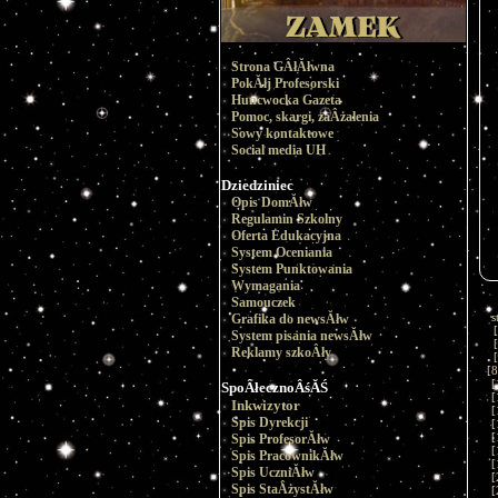
Strona GÂłĂłwna
PokĂłj Profesorski
Huncwocka Gazeta
Pomoc, skargi, zaÂżalenia
Sowy kontaktowe
Social media UH
Dziedziniec
Opis DomĂłw
Regulamin Szkolny
Oferta Edukacyjna
System Oceniania
System Punktowania
Wymagania
Samouczek
s
Grafika do newsĂłw
[
System pisania newsĂłw
[
Reklamy szkoÂły
[
[
8
[
SpoÂłecznoÂśĂŚ
[
Inkwizytor
[
Spis Dyrekcji
[
[
Spis ProfesorĂłw
[
Spis PracownikĂłw
[
Spis UczniĂłw
[
Spis StaÂżystĂłw
[