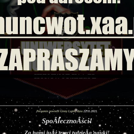
Pergamin powiesił Ginny Lupin, dnia
22.11.2021
.
SpoÂłecznoÂści!
Za nami juÂż trzeci tydzieĂą nauki!