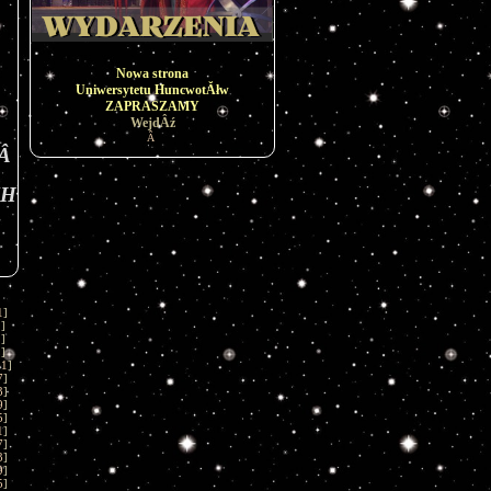
Nowa strona
Uniwersytetu HuncwotĂłw
ZAPRASZAMY
WejdÂź
Â
Â 
UH
1
]
1
]
1
]
1
]
01
]
7
]
3
]
9
]
5
]
1
]
7
]
3
]
9
]
5
]