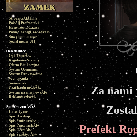
Strona GÂłĂłwna
PokĂłj Profesorski
Huncwocka Gazeta
Pomoc, skargi, zaÂżalenia
Sowy kontaktowe
Social media UH
Dziedziniec
Opis DomĂłw
Regulamin Szkolny
Oferta Edukacyjna
System Oceniania
System Punktowania
Wymagania
Samouczek
Za nami 
Grafika do newsĂłw
System pisania newsĂłw
Reklamy szkoÂły
Zostal
SpoÂłecznoÂśĂŚ
Inkwizytor
Spis Dyrekcji
Spis ProfesorĂłw
Prefekt Ro
Spis PracownikĂłw
Spis UczniĂłw
Spis StaÂżystĂłw