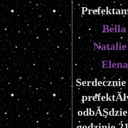
Prefektam
Bella
Natalie
Elena
Serdecznie
prefektĂł
odbĂŞdzie 
godzinie 21