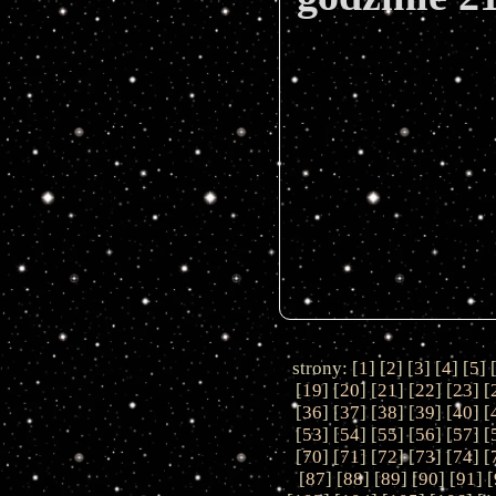
strony: [
1
] [
2
] [
3
] [
4
] [
5
] 
[
19
] [
20
] [
21
] [
22
] [
23
] [
[
36
] [
37
] [
38
] [
39
] [
40
] [
[
53
] [
54
] [
55
] [
56
] [
57
] [
[
70
] [
71
] [
72
] [
73
] [
74
] [
[
87
] [
88
] [
89
] [
90
] [
91
] [