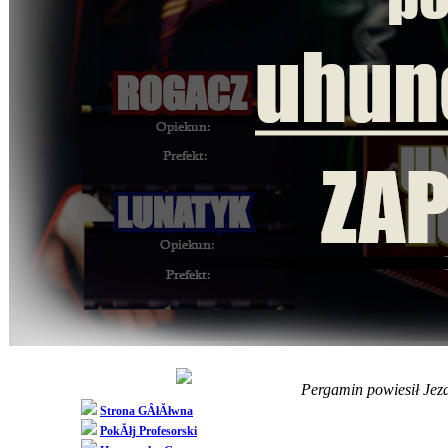
Pergamin powiesił Jez
Strona GÂłĂłwna
PokĂłj Profesorski