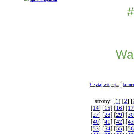
#
Wa
Czytaj więcej...
|
komen
strony: [
1
] [
2
] [
[
14
] [
15
] [
16
] [
17
[
27
] [
28
] [
29
] [
30
[
40
] [
41
] [
42
] [
43
[
53
] [
54
] [
55
] [
56