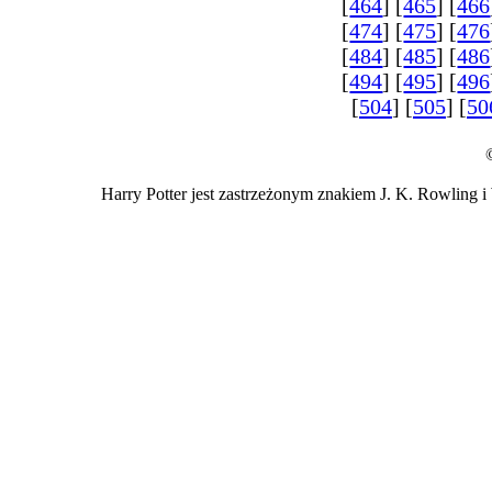
[
464
] [
465
] [
466
[
474
] [
475
] [
476
[
484
] [
485
] [
486
[
494
] [
495
] [
496
[
504
] [
505
] [
50
Harry Potter jest zastrzeżonym znakiem J. K. Rowling i 