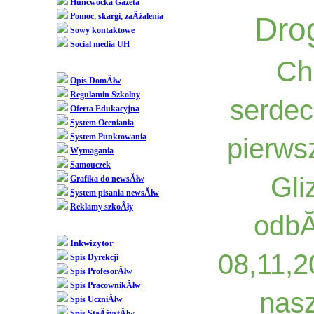
Huncwocka Gazeta
Pomoc, skargi, zaÂżalenia
Dro
Sowy kontaktowe
Social media UH
Ch
Dziedziniec
Opis DomĂłw
Regulamin Szkolny
serdec
Oferta Edukacyjna
System Oceniania
System Punktowania
pierws
Wymagania
Samouczek
Gli
Grafika do newsĂłw
System pisania newsĂłw
Reklamy szkoÂły
odbĂ
SpoÂłecznoÂśĂŚ
Inkwizytor
08,11,2
Spis Dyrekcji
Spis ProfesorĂłw
Spis PracownikĂłw
nasz
Spis UczniĂłw
Spis StaÂżystĂłw