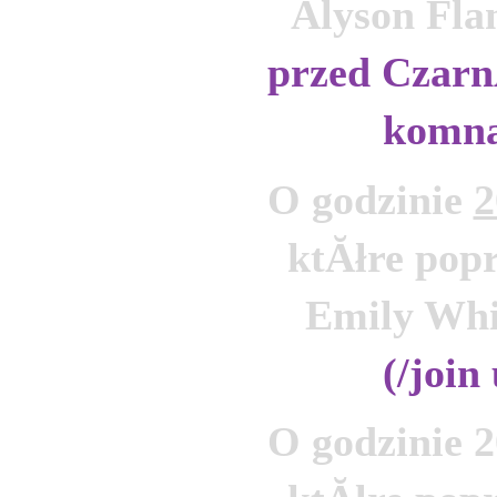
Alyson Fla
przed Czarn
komna
O godzinie 
2
ktĂłre popr
Emily Whi
(/join
O godzinie 2