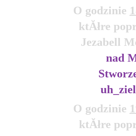
O godzinie 
1
ktĂłre popr
Jezabell M
nad M
Stworze
uh_zie
O godzinie 
1
ktĂłre popr