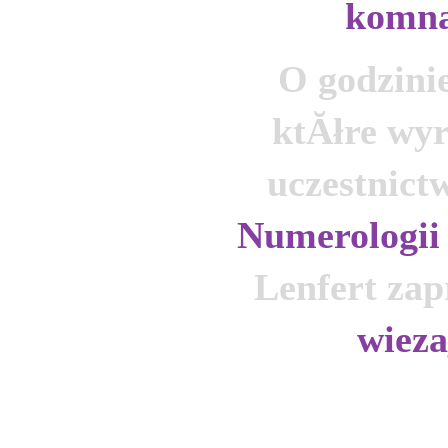
komna
O godzinie
ktĂłre wy
Numerologii
Lenfert zap
wieza