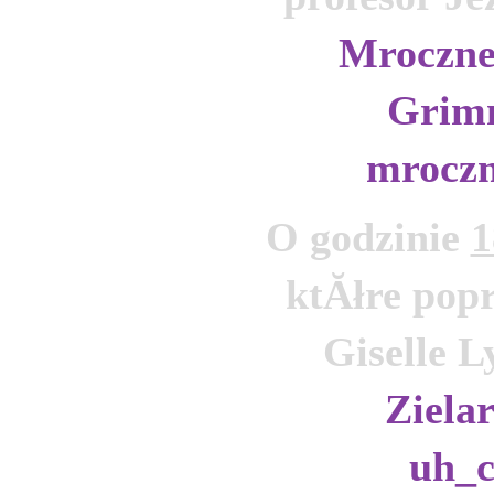
Mroczne
Grimm
mrocz
O godzinie 
1
ktĂłre popr
Zielar
uh_c