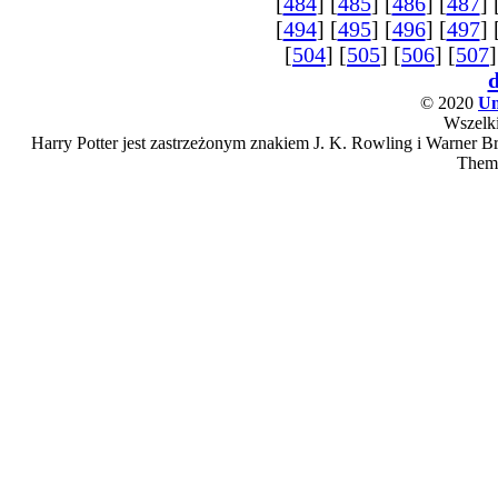
[
484
] [
485
] [
486
] [
487
] 
[
494
] [
495
] [
496
] [
497
] 
[
504
] [
505
] [
506
] [
507
]
© 2020
Un
Wszelki
Harry Potter jest zastrzeżonym znakiem J. K. Rowling i Warner Bro
Them