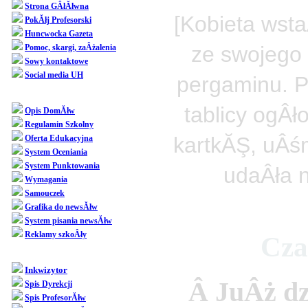
Strona GÂłĂłwna
[Kobieta wsta
PokĂłj Profesorski
Huncwocka Gazeta
ze swojego 
Pomoc, skargi, zaÂżalenia
Sowy kontaktowe
Social media UH
pergaminu. P
Dziedziniec
tablicy ogÂł
Opis DomĂłw
Regulamin Szkolny
kartkĂŞ, uÂśm
Oferta Edukacyjna
System Oceniania
System Punktowania
udaÂła n
Wymagania
Samouczek
Grafika do newsĂłw
System pisania newsĂłw
Reklamy szkoÂły
Cza
SpoÂłecznoÂśĂŚ
Inkwizytor
Â JuÂż dz
Spis Dyrekcji
Spis ProfesorĂłw