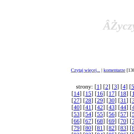
ÂŻycz
Czytaj więcej...
|
komentarze
[13
strony: [
1
] [
2
] [
3
] [
4
] [
[
14
] [
15
] [
16
] [
17
] [
18
] [
[
27
] [
28
] [
29
] [
30
] [
31
] [
[
40
] [
41
] [
42
] [
43
] [
44
] [
[
53
] [
54
] [
55
] [
56
] [
57
] [
[
66
] [
67
] [
68
] [
69
] [
70
] [
[
79
] [
80
] [
81
] [
82
] [
83
] [