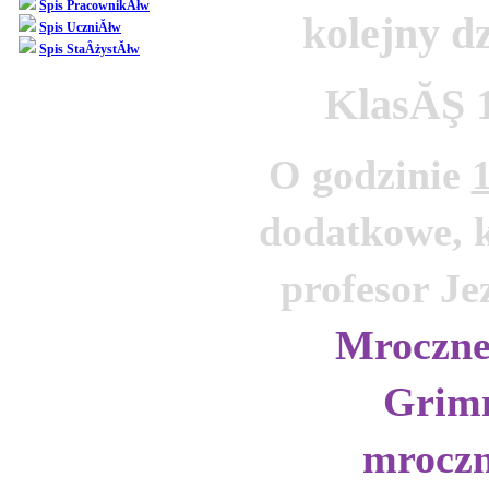
Spis PracownikĂłw
kolejny d
Spis UczniĂłw
Spis StaÂżystĂłw
KlasĂŞ 
O godzinie 
dodatkowe, k
Mroczne
Grimm
mrocz