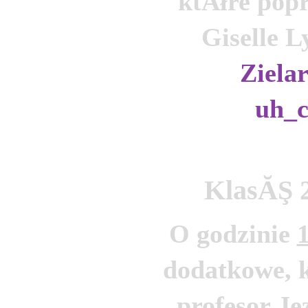
ktĂłre popr
Zielar
uh_c
KlasĂŞ 
O godzinie 
dodatkowe, k