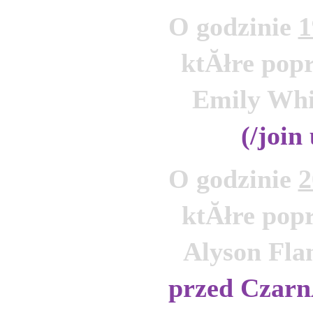
O godzinie 
1
ktĂłre popr
Emily Whi
(/join
O godzinie 
2
ktĂłre popr
Alyson Fla
przed Czarn