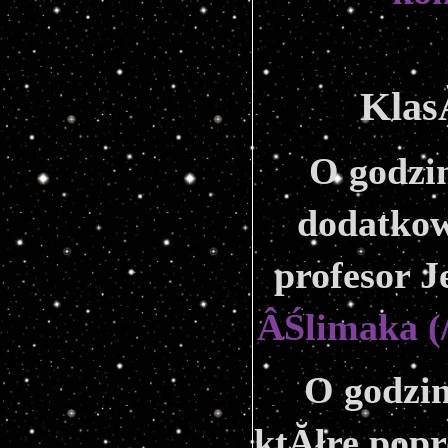
Klas
O godzin
dodatkow
profesor J
ÂŚlimaka (
O godzin
ktĂłre popr