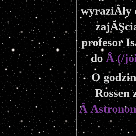
wyraziÂły 
zajĂŞci
profesor Is
do 
Â (/j
O godzin
Â Astronomi