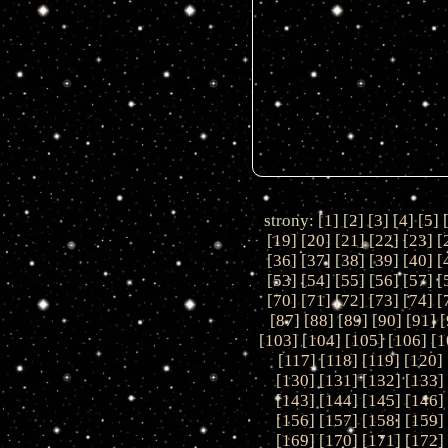
strony: [
1
] [
2
] [
3
] [
4
] [
5
] 
[
19
] [
20
] [
21
] [
22
] [
23
] [
[
36
] [
37
] [
38
] [
39
] [
40
] [
[
53
] [
54
] [
55
] [
56
] [
57
] [
[
70
] [
71
] [
72
] [
73
] [
74
] [
[
87
] [
88
] [
89
] [
90
] [
91
] [
[
103
] [
104
] [
105
] [
106
] [
1
[
117
] [
118
] [
119
] [
120
] 
[
130
] [
131
] [
132
] [
133
]
[
143
] [
144
] [
145
] [
146
]
[
156
] [
157
] [
158
] [
159
]
[
169
] [
170
] [
171
] [
172
]