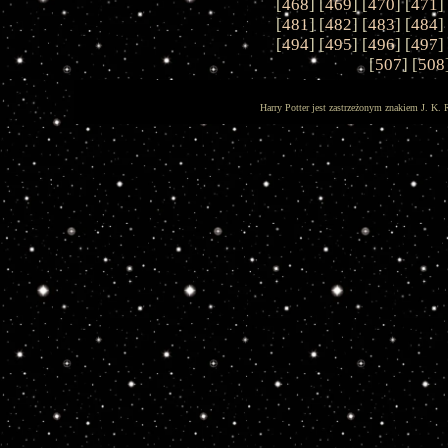
[
468
] [
469
] [
470
] [
471
]
[
481
] [
482
] [
483
] [
484
]
[
494
] [
495
] [
496
] [
497
]
[
507
] [
508
Harry Potter jest zastrzeżonym znakiem J. K. 