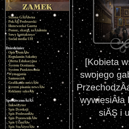
Strona GÂłĂłwna
PokĂłj Profesorski
Huncwocka Gazeta
Pomoc, skargi, zaÂżalenia
Sowy kontaktowe
Social media UH
Dziedziniec
Opis DomĂłw
Regulamin Szkolny
[Kobieta w
Oferta Edukacyjna
System Oceniania
System Punktowania
swojego gab
Wymagania
Samouczek
Grafika do newsĂłw
PrzechodzÂą
System pisania newsĂłw
Reklamy szkoÂły
wywiesiÂła
SpoÂłecznoÂśĂŚ
Inkwizytor
Spis Dyrekcji
siĂŞ i 
Spis ProfesorĂłw
Spis PracownikĂłw
Spis UczniĂłw
Spis StaÂżystĂłw