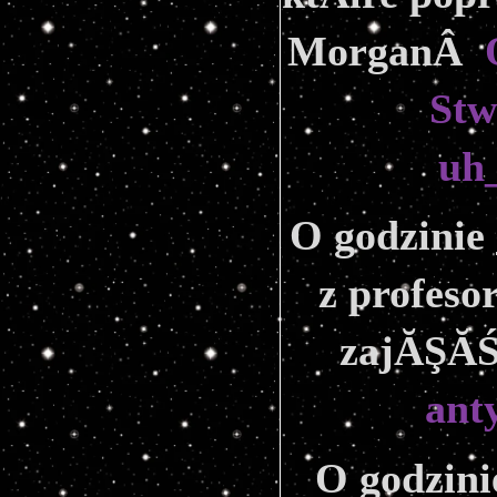
MorganÂ  
Stw
uh_
O godzinie 
z profeso
zajĂŞĂŚ
ant
O godzini