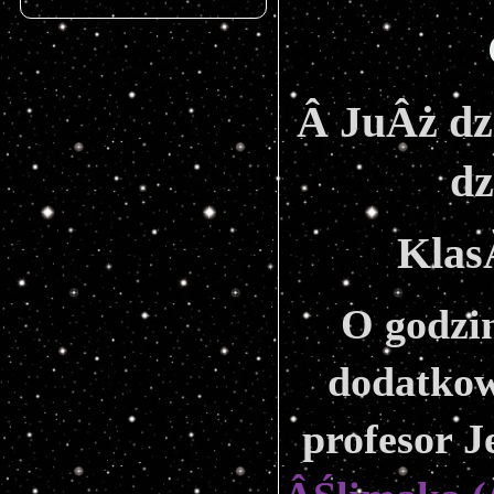
Â JuÂż dz
dz
Klas
O godzin
dodatkow
profesor J