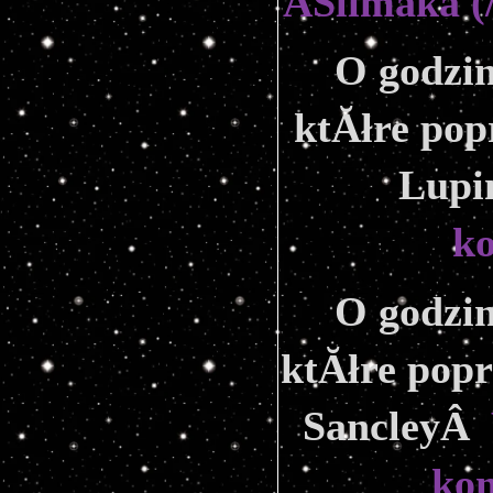
ÂŚlimaka (
O godzin
ktĂłre pop
Lupi
k
O godzin
ktĂłre popr
SancleyÂ  
ko