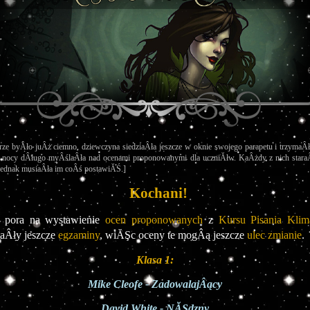
ze byÂło juÂż ciemno, dziewczyna siedziaÂła jeszcze w oknie swojego parapetu i trzymaÂła
j nocy dÂługo myÂślaÂła nad ocenami proponowanymi dla uczniĂłw. KaÂżdy z nich staraÂ
 Jednak musiaÂła im coÂś postawiĂŚ.]
Kochani!
 pora na wystawienie 
ocen proponowanych
 z 
Kursu Pisania Klim
aÂły jeszcze 
egzaminy
, wiĂŞc oceny te mogÂą jeszcze 
ulec zmianie
.
Klasa 1:
Mike Cleofe - ZadowalajÂący
David White - NĂŞdzny