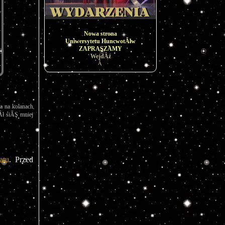
Nowa strona
Uniwersytetu HuncwotĂłw
ZAPRASZAMY
WejdÂź
Â
 na kolanach 
ł siĂŞ mniej 
atu
. Przed 