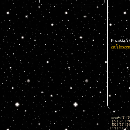
PozostaÂł
zgÂłoszen
strony: [
1
] [
2
[
27
] [
28
] [
29
[
52
] [
53
] [
54
[
77
] [
78
] [
79
]