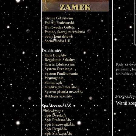
Strona GÂłĂłwna
PokĂłj Profesorski
Huncwocka Gazeta
Pomoc, skargi, zaÂżalenia
Sowy kontaktowe
Social media UH
Dziedziniec
Opis DomĂłw
Regulamin Szkolny
[Gdy na dwor
Oferta Edukacyjna
System Oceniania
pergamin. Te
System Punktowania
lub bardziej.
Wymagania
Samouczek
Grafika do newsĂłw
System pisania newsĂłw
PrzyszÂła
Reklamy szkoÂły
Wami zost
SpoÂłecznoÂśĂŚ
Inkwizytor
Spis Dyrekcji
Spis ProfesorĂłw
Spis PracownikĂłw
Spis UczniĂłw
Spis StaÂżystĂłw