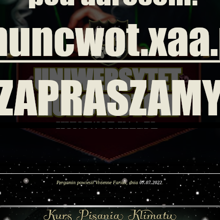
Pergamin powiesił Vivienne Farias, dnia
07.07.2022
.