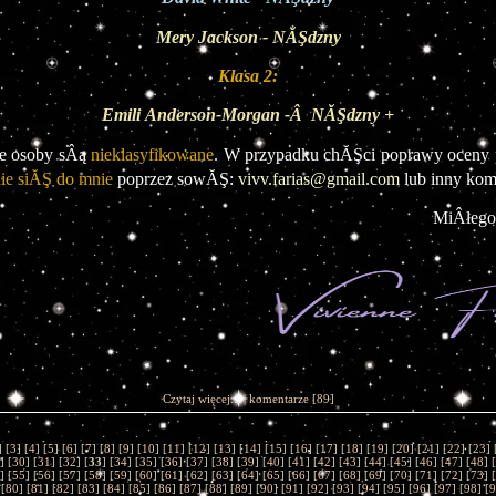
Mery Jackson - NĂŞdzny
Klasa 2:
Emili
Anderson-Morgan -Â  NĂŞdzny +
e osoby sÂą 
nieklasyfikowane
ie siĂŞ do mnie
 poprzez sowĂŞ: 
vivv.farias@gmail.com
 lub inny kom
MiÂłego
Czytaj więcej...
|
komentarze
[89]
] [
3
] [
4
] [
5
] [
6
] [
7
] [
8
] [
9
] [
10
] [
11
] [
12
] [
13
] [
14
] [
15
] [
16
] [
17
] [
18
] [
19
] [
20
] [
21
] [
22
] [
23
] 
] [
30
] [
31
] [
32
] [
33
] [
34
] [
35
] [
36
] [
37
] [
38
] [
39
] [
40
] [
41
] [
42
] [
43
] [
44
] [
45
] [
46
] [
47
] [
48
] [
] [
55
] [
56
] [
57
] [
58
] [
59
] [
60
] [
61
] [
62
] [
63
] [
64
] [
65
] [
66
] [
67
] [
68
] [
69
] [
70
] [
71
] [
72
] [
73
] [
 [
80
] [
81
] [
82
] [
83
] [
84
] [
85
] [
86
] [
87
] [
88
] [
89
] [
90
] [
91
] [
92
] [
93
] [
94
] [
95
] [
96
] [
97
] [
98
] [
9