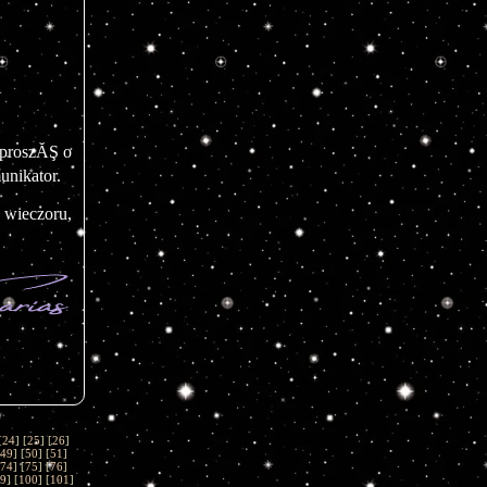
. W przypadku chĂŞci poprawy oceny proszĂŞ o 
unikator.
 wieczoru,
[
24
] [
25
] [
26
]
49
] [
50
] [
51
]
74
] [
75
] [
76
]
9
] [
100
] [
101
]