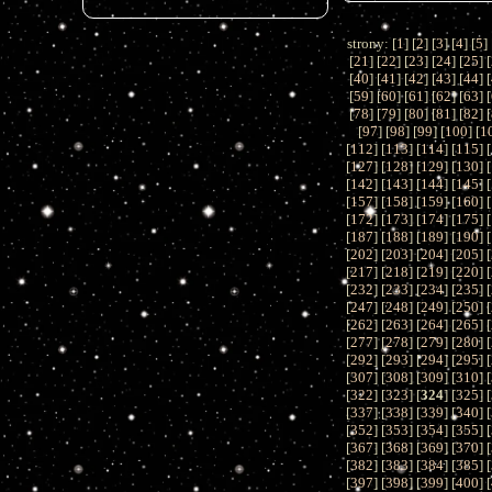
strony: [
1
] [
2
] [
3
] [
4
] [
5
] 
[
21
] [
22
] [
23
] [
24
] [
25
] [
[
40
] [
41
] [
42
] [
43
] [
44
] [
[
59
] [
60
] [
61
] [
62
] [
63
] [
[
78
] [
79
] [
80
] [
81
] [
82
] [
[
97
] [
98
] [
99
] [
100
] [
1
[
112
] [
113
] [
114
] [
115
] [
[
127
] [
128
] [
129
] [
130
] [
[
142
] [
143
] [
144
] [
145
] [
[
157
] [
158
] [
159
] [
160
] [
[
172
] [
173
] [
174
] [
175
] [
[
187
] [
188
] [
189
] [
190
] [
[
202
] [
203
] [
204
] [
205
] [
[
217
] [
218
] [
219
] [
220
] [
[
232
] [
233
] [
234
] [
235
] [
[
247
] [
248
] [
249
] [
250
] [
[
262
] [
263
] [
264
] [
265
] [
[
277
] [
278
] [
279
] [
280
] [
[
292
] [
293
] [
294
] [
295
] [
[
307
] [
308
] [
309
] [
310
] [
[
322
] [
323
] [
324
] [
325
] [
[
337
] [
338
] [
339
] [
340
] [
[
352
] [
353
] [
354
] [
355
] [
[
367
] [
368
] [
369
] [
370
] [
[
382
] [
383
] [
384
] [
385
] [
[
397
] [
398
] [
399
] [
400
] [