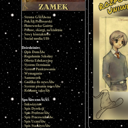
Strona GÂłĂłwna
PokĂłj Profesorski
Huncwocka Gazeta
Pomoc, skargi, zaÂżalenia
Sowy kontaktowe
Social media UH
Dziedziniec
Opis DomĂłw
Regulamin Szkolny
Oferta Edukacyjna
System Oceniania
System Punktowania
Wymagania
Samouczek
Grafika do newsĂłw
System pisania newsĂłw
Reklamy szkoÂły
SpoÂłecznoÂśĂŚ
Inkwizytor
Spis Dyrekcji
Spis ProfesorĂłw
Spis PracownikĂłw
Spis UczniĂłw
Spis StaÂżystĂłw