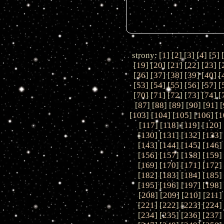
strony: [
1
] [
2
] [
3
] [
4
] [
5
] 
[
19
] [
20
] [
21
] [
22
] [
23
] [
[
36
] [
37
] [
38
] [
39
] [
40
] [
[
53
] [
54
] [
55
] [
56
] [
57
] [
[
70
] [
71
] [
72
] [
73
] [
74
] [
[
87
] [
88
] [
89
] [
90
] [
91
] [
[
103
] [
104
] [
105
] [
106
] [
1
[
117
] [
118
] [
119
] [
120
] 
[
130
] [
131
] [
132
] [
133
]
[
143
] [
144
] [
145
] [
146
]
[
156
] [
157
] [
158
] [
159
]
[
169
] [
170
] [
171
] [
172
]
[
182
] [
183
] [
184
] [
185
]
[
195
] [
196
] [
197
] [
198
]
[
208
] [
209
] [
210
] [
211
]
[
221
] [
222
] [
223
] [
224
]
[
234
] [
235
] [
236
] [
237
]