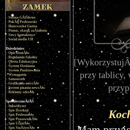
Strona GÂłĂłwna
PokĂłj Profesorski
Huncwocka Gazeta
Pomoc, skargi, zaÂżalenia
Sowy kontaktowe
Social media UH
Dziedziniec
Opis DomĂłw
Regulamin Szkolny
[WykorzystujÂą
Oferta Edukacyjna
System Oceniania
System Punktowania
przy tablicy,
Wymagania
Samouczek
Grafika do newsĂłw
przyp
System pisania newsĂłw
Reklamy szkoÂły
SpoÂłecznoÂśĂŚ
Inkwizytor
Koc
Spis Dyrekcji
Spis ProfesorĂłw
Spis PracownikĂłw
Spis UczniĂłw
Mam przyj
Spis StaÂżystĂłw