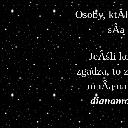
Osoby, ktĂł
sÂą 
JeÂśli k
zgadza, to 
dianam