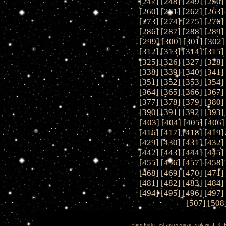
[
247
] [
248
] [
249
] [
250
]
[
260
] [
261
] [
262
] [
263
]
[
273
] [
274
] [
275
] [
276
]
[
286
] [
287
] [
288
] [
289
]
[
299
] [
300
] [
301
] [
302
]
[
312
] [
313
] [
314
] [
315
]
[
325
] [
326
] [
327
] [
328
]
[
338
] [
339
] [
340
] [
341
]
[
351
] [
352
] [
353
] [
354
]
[
364
] [
365
] [
366
] [
367
]
[
377
] [
378
] [
379
] [
380
]
[
390
] [
391
] [
392
] [
393
]
[
403
] [
404
] [
405
] [
406
]
[
416
] [
417
] [
418
] [
419
]
[
429
] [
430
] [
431
] [
432
]
[
442
] [
443
] [
444
] [
445
]
[
455
] [
456
] [
457
] [
458
]
[
468
] [
469
] [
470
] [
471
]
[
481
] [
482
] [
483
] [
484
]
[
494
] [
495
] [
496
] [
497
]
[
507
] [
508
Harry Potter jest zastrzeżonym znakiem J. K. 