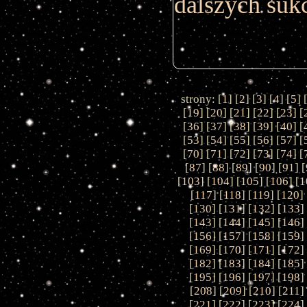
dalszych suk
strony: [
1
] [
2
] [
3
] [
4
] [
5
] 
[
19
] [
20
] [
21
] [
22
] [
23
] [
[
36
] [
37
] [
38
] [
39
] [
40
] [
[
53
] [
54
] [
55
] [
56
] [
57
] [
[
70
] [
71
] [
72
] [
73
] [
74
] [
[
87
] [
88
] [
89
] [
90
] [
91
] [
[
103
] [
104
] [
105
] [
106
] [
1
[
117
] [
118
] [
119
] [
120
] 
[
130
] [
131
] [
132
] [
133
]
[
143
] [
144
] [
145
] [
146
]
[
156
] [
157
] [
158
] [
159
]
[
169
] [
170
] [
171
] [
172
]
[
182
] [
183
] [
184
] [
185
]
[
195
] [
196
] [
197
] [
198
]
[
208
] [
209
] [
210
] [
211
]
[
221
] [
222
] [
223
] [
224
]