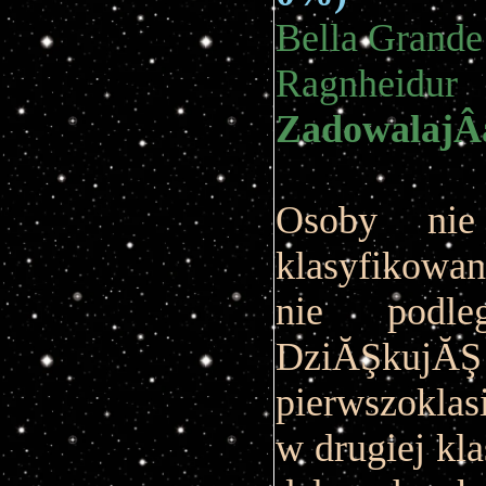
Bella Grande
Ragnheid
ZadowalajÂą
Osoby nie
klasyfikowan
nie podle
DziĂŞkujĂŞ
pierwszokla
w drugiej kla