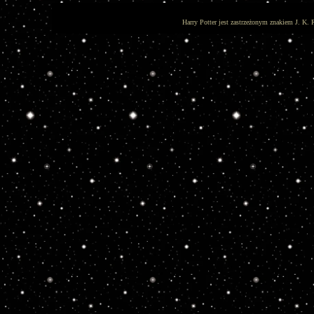
Harry Potter jest zastrzeżonym znakiem J. K. 