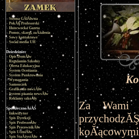
Strona GÂłĂłwna
PokĂłj Profesorski
Huncwocka Gazeta
Pomoc, skargi, zaÂżalenia
Sowy kontaktowe
Social media UH
Dziedziniec
Opis DomĂłw
Regulamin Szkolny
Oferta Edukacyjna
System Oceniania
System Punktowania
Ko
Wymagania
Samouczek
Grafika do newsĂłw
System pisania newsĂłw
Reklamy szkoÂły
Za Wami j
SpoÂłecznoÂśĂŚ
Inkwizytor
przychodz
Spis Dyrekcji
Spis ProfesorĂłw
Spis PracownikĂłw
koĂącowymi
Spis UczniĂłw
Spis StaÂżystĂłw