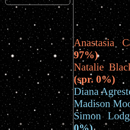
Anastasia 
97%)
Natalie Bla
(spr. 0%)
Diana Agrest
Madison Mo
Simon Lod
0%)