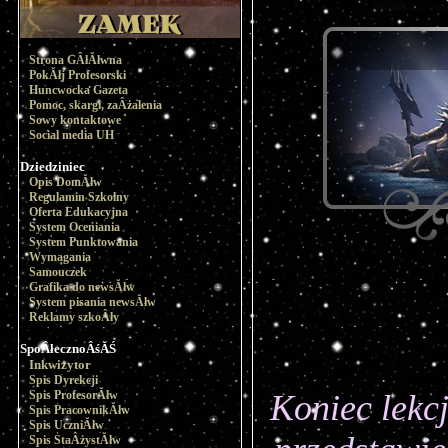
Strona GÂłĂłwna
PokĂłj Profesorski
Huncwocka Gazeta
Pomoc, skargi, zaÂżalenia
Sowy kontaktowe
Social media UH
Dziedziniec
Opis DomĂłw
Regulamin Szkolny
Oferta Edukacyjna
System Oceniania
System Punktowania
Wymagania
Samouczek
Grafika do newsĂłw
System pisania newsĂłw
Reklamy szkoÂły
SpoÂłecznoÂśĂŚ
Inkwizytor
Spis Dyrekcji
Spis ProfesorĂłw
Koniec lekcj
Spis PracownikĂłw
Spis UczniĂłw
Spis StaÂżystĂłw