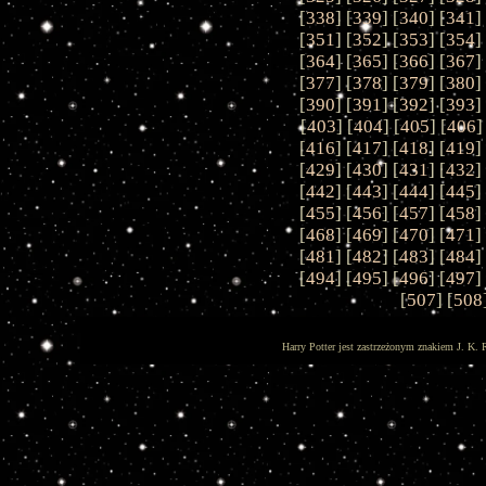
[
338
] [
339
] [
340
] [
341
]
[
351
] [
352
] [
353
] [
354
]
[
364
] [
365
] [
366
] [
367
]
[
377
] [
378
] [
379
] [
380
]
[
390
] [
391
] [
392
] [
393
]
[
403
] [
404
] [
405
] [
406
]
[
416
] [
417
] [
418
] [
419
]
[
429
] [
430
] [
431
] [
432
]
[
442
] [
443
] [
444
] [
445
]
[
455
] [
456
] [
457
] [
458
]
[
468
] [
469
] [
470
] [
471
]
[
481
] [
482
] [
483
] [
484
]
[
494
] [
495
] [
496
] [
497
]
[
507
] [
508
Harry Potter jest zastrzeżonym znakiem J. K. 