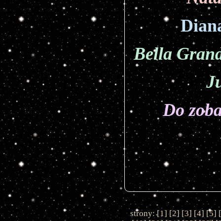
Dian
Bella Gran
J
Do zob
strony: [
1
] [
2
] [
3
] [
4
] [
5
] 