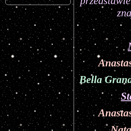
przedstawie
zna
Anastas
Bella Gran
St
Anastas
Nata