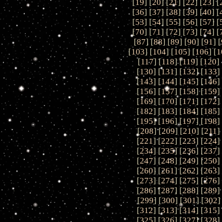
[
19
] [
20
] [
21
] [
22
] [
23
] [
[
36
] [
37
] [
38
] [
39
] [
40
] [
[
53
] [
54
] [
55
] [
56
] [
57
] [
[
70
] [
71
] [
72
] [
73
] [
74
] [
[
87
] [
88
] [
89
] [
90
] [
91
] [
[
103
] [
104
] [
105
] [
106
] [
1
[
117
] [
118
] [
119
] [
120
] 
[
130
] [
131
] [
132
] [
133
]
[
143
] [
144
] [
145
] [
146
]
[
156
] [
157
] [
158
] [
159
]
[
169
] [
170
] [
171
] [
172
]
[
182
] [
183
] [
184
] [
185
]
[
195
] [
196
] [
197
] [
198
]
[
208
] [
209
] [
210
] [
211
]
[
221
] [
222
] [
223
] [
224
]
[
234
] [
235
] [
236
] [
237
]
[
247
] [
248
] [
249
] [
250
]
[
260
] [
261
] [
262
] [
263
]
[
273
] [
274
] [
275
] [
276
]
[
286
] [
287
] [
288
] [
289
]
[
299
] [
300
] [
301
] [
302
]
[
312
] [
313
] [
314
] [
315
]
[
325
] [
326
] [
327
] [
328
]