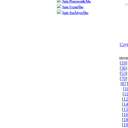
Spis PracownikĂłw
p
Spis UczniĂłw
Spis StaÂżystĂłw
Czyt
stron
[
19
]
[
36
]
[
53
]
[
70
]
[
87
]
[
1
[
1
[
12
[
14
[
15
[
16
[
18
[
19