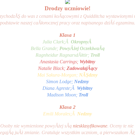
Drodzy uczniowie!
zychodzĂŞ do was z cenami koĂącowymi z Quidditcha wystawionymi n
podstawie naszej caÂłorocznej pracy oraz napisanego dziÂś egzaminu
Klasa 1
Julia Clark;Â  
OkropnyÂ 
Bella Grande; 
PowyÂżej OczekiwaĂą
Ragnheidur RagnarsdĂłttir; 
Troll
Anastasia Carrings; 
Wybitny
Natalie Black; 
ZadowalajÂący
Mai Sakura-Morgan; 
NĂŞdzny
Simon Lodge; 
Nedzny
Diana Agreste;Â  
Wybitny
Madison Moon; 
Troll
Klasa 2
Emili Morales;Â  
Nedzny
Osoby nie wymienione powyÂżej sÂą
 niesklasyfikowane
. Oceny te nie 
egajÂą juÂż zmianie. Gratuluje wszystkim uczniom, a pierwszakom Âży