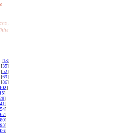
 
cno,
hite
] [
18
]
 [
35
]
 [
52
]
 [
69
]
 [
86
]
102
]
15
]
28
]
41
]
54
]
67
]
80
]
93
]
06
]