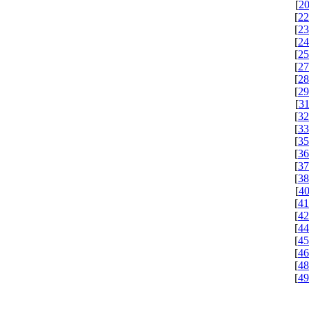
[
2
[
22
[
23
[
24
[
25
[
27
[
28
[
29
[
31
[
32
[
33
[
35
[
36
[
37
[
38
[
4
[
41
[
42
[
44
[
45
[
46
[
48
[
49