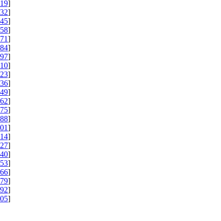
19
]
32
]
45
]
58
]
71
]
84
]
97
]
10
]
23
]
36
]
49
]
62
]
75
]
88
]
01
]
14
]
27
]
40
]
53
]
66
]
79
]
92
]
05
]