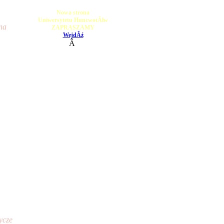
Nowa strona
Uniwersytetu HuncwotĂłw
a 
ZAPRASZAMY
WejdÂź
.
Â
cze 