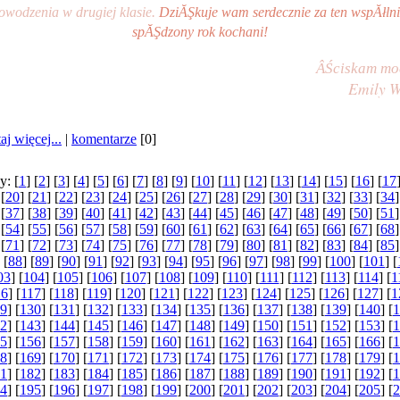
owodzenia w drugiej klasie. 
DziĂŞkuje wam serdecznie za ten wspĂłlnie
spĂŞdzony rok kochani!
ÂŚciskam mo
Emily W
aj więcej...
|
komentarze
[0]
y: [
1
] [
2
] [
3
] [
4
] [
5
] [
6
] [
7
] [
8
] [
9
] [
10
] [
11
] [
12
] [
13
] [
14
] [
15
] [
16
] [
17
 [
20
] [
21
] [
22
] [
23
] [
24
] [
25
] [
26
] [
27
] [
28
] [
29
] [
30
] [
31
] [
32
] [
33
] [
34
]
 [
37
] [
38
] [
39
] [
40
] [
41
] [
42
] [
43
] [
44
] [
45
] [
46
] [
47
] [
48
] [
49
] [
50
] [
51
]
 [
54
] [
55
] [
56
] [
57
] [
58
] [
59
] [
60
] [
61
] [
62
] [
63
] [
64
] [
65
] [
66
] [
67
] [
68
]
 [
71
] [
72
] [
73
] [
74
] [
75
] [
76
] [
77
] [
78
] [
79
] [
80
] [
81
] [
82
] [
83
] [
84
] [
85
]
 [
88
] [
89
] [
90
] [
91
] [
92
] [
93
] [
94
] [
95
] [
96
] [
97
] [
98
] [
99
] [
100
] [
101
] [
03
] [
104
] [
105
] [
106
] [
107
] [
108
] [
109
] [
110
] [
111
] [
112
] [
113
] [
114
] [
1
16
] [
117
] [
118
] [
119
] [
120
] [
121
] [
122
] [
123
] [
124
] [
125
] [
126
] [
127
] [
1
9
] [
130
] [
131
] [
132
] [
133
] [
134
] [
135
] [
136
] [
137
] [
138
] [
139
] [
140
] [
1
2
] [
143
] [
144
] [
145
] [
146
] [
147
] [
148
] [
149
] [
150
] [
151
] [
152
] [
153
] [
1
5
] [
156
] [
157
] [
158
] [
159
] [
160
] [
161
] [
162
] [
163
] [
164
] [
165
] [
166
] [
1
8
] [
169
] [
170
] [
171
] [
172
] [
173
] [
174
] [
175
] [
176
] [
177
] [
178
] [
179
] [
1
1
] [
182
] [
183
] [
184
] [
185
] [
186
] [
187
] [
188
] [
189
] [
190
] [
191
] [
192
] [
1
4
] [
195
] [
196
] [
197
] [
198
] [
199
] [
200
] [
201
] [
202
] [
203
] [
204
] [
205
] [
2