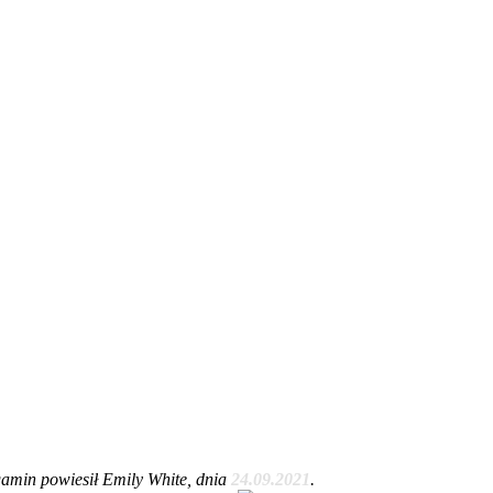
amin powiesił Emily White, dnia
24.09.2021
.