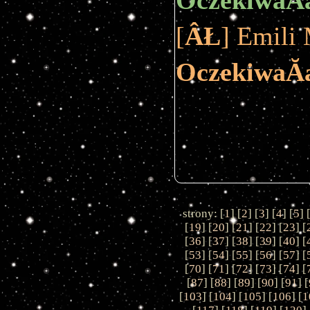
OczekiwaĂ
[
ÂŁ
] Emili 
OczekiwaĂ
strony: [
1
] [
2
] [
3
] [
4
] [
5
] 
[
19
] [
20
] [
21
] [
22
] [
23
] [
[
36
] [
37
] [
38
] [
39
] [
40
] [
[
53
] [
54
] [
55
] [
56
] [
57
] [
[
70
] [
71
] [
72
] [
73
] [
74
] [
[
87
] [
88
] [
89
] [
90
] [
91
] [
[
103
] [
104
] [
105
] [
106
] [
1