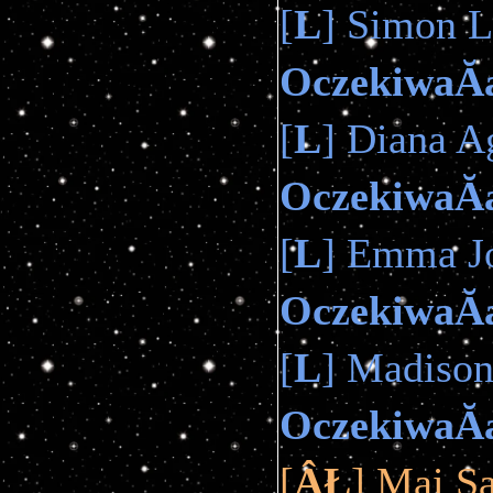
[
L
] Simon L
OczekiwaĂ
[
L
] Diana Ag
OczekiwaĂ
[
L
] Emma Jo
OczekiwaĂ
[
L
] Madison
OczekiwaĂ
[
ÂŁ
] Mai S