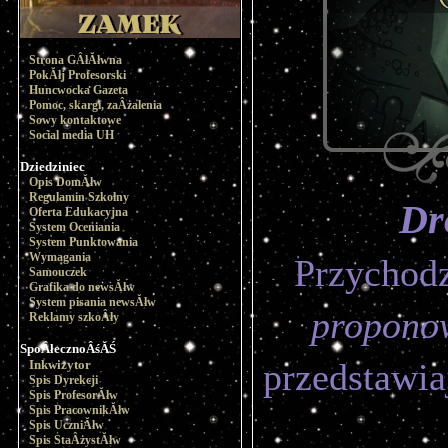
Strona GÂłĂłwna
PokĂłj Profesorski
Huncwocka Gazeta
Pomoc, skargi, zaÂżalenia
Sowy kontaktowe
Social media UH
Dziedziniec
Opis DomĂłw
Regulamin Szkolny
Dr
Oferta Edukacyjna
System Oceniania
System Punktowania
Wymagania
Przychod
Samouczek
Grafika do newsĂłw
System pisania newsĂłw
propono
Reklamy szkoÂły
SpoÂłecznoÂśĂŚ
przedstawi
Inkwizytor
Spis Dyrekcji
Spis ProfesorĂłw
Spis PracownikĂłw
Spis UczniĂłw
Spis StaÂżystĂłw