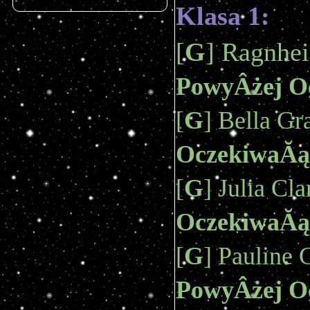
Klasa 1:
[
G
PowyÂżej O
[
G
] Bella Gr
OczekiwaĂą
[
G
] Julia Cla
OczekiwaĂą
[
G
PowyÂżej O