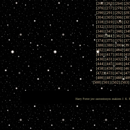
[
262
] [
263
] [
264
] [
26
[
276
] [
277
] [
278
] [
27
[
290
] [
291
] [
292
] [
29
[
304
] [
305
] [
306
] [
30
[
318
] [
319
] [
320
] [
32
[
332
] [
333
] [
334
] [
33
[
346
] [
347
] [
348
] [
34
[
360
] [
361
] [
362
] [
36
[
374
] [
375
] [
376
] [
37
[
388
] [
389
] [
390
] [
39
[
402
] [
403
] [
404
] [
40
[
416
] [
417
] [
418
] [
41
[
430
] [
431
] [
432
] [
43
[
444
] [
445
] [
446
] [
44
[
458
] [
459
] [
460
] [
46
[
472
] [
473
] [
474
] [
47
[
486
] [
487
] [
488
] [
48
[
500
] [
501
] [
502
] [
503
]
Harry Potter jest zastrzeżonym znakiem J. K. 