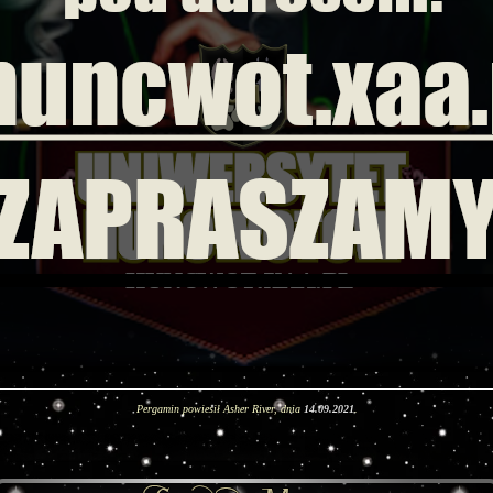
Pergamin powiesił Asher River, dnia
14.09.2021
.