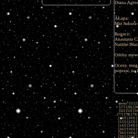
Diana Agre
ÂŁapa:
Mai Sakura
Rogacz:
Anastasia C
Natalie Bla
Osoby niew
Oceny mo
popraw, na 
strony: [
1
] [
2
[
27
] [
28
] [
29
[
52
] [
53
] [
54
[
77
] [
78
] [
79
]
[
102
] [
103
] [
[
122
] [
123
] [
[
142
] [
143
] [
[
162
] [
163
] [
[
182
] [
183
] [
[
202
] [
203
] [