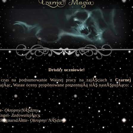
Drodzy uczniowie!
 czas na podsumowanie Waszej pracy na zajĂŞciach z
Czarnej
ajÂąc, Wasze oceny proponowane prezentujÂą siĂŞ nastĂŞpujÂąco:
de-
Okropny/NĂŞdzny
Engel-
ZadowalajÂący
RagnarsdĂłttir-
Okropny/ NĂŞdzny