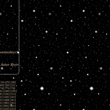
wentualnych
Asher River
[
24
] [
25
] [
26
]
49
] [
50
] [
51
]
74
] [
75
] [
76
]
9
] [
100
] [
101
]
9
] [
120
] [
121
]
9
] [
140
] [
141
]
9
] [
160
] [
161
]
9
] [
180
] [
181
]
9
] [
200
] [
201
]
9
] [
220
] [
221
]