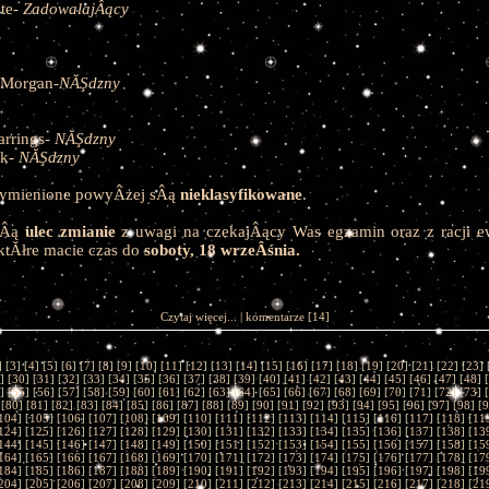
ste-
ZadowalajÂący
-Morgan-
NĂŞdzny
arrings-
NĂŞdzny
ck-
NĂŞdzny
ymienione powyÂżej sÂą
nieklasyfikowane
.
gÂą
ulec zmianie
z uwagi na czekajÂący Was egzamin oraz z racji e
ktĂłre macie czas do
soboty, 18 wrzeÂśnia.
Czytaj więcej...
|
komentarze
[14]
] [
3
] [
4
] [
5
] [
6
] [
7
] [
8
] [
9
] [
10
] [
11
] [
12
] [
13
] [
14
] [
15
] [
16
] [
17
] [
18
] [
19
] [
20
] [
21
] [
22
] [
23
] 
] [
30
] [
31
] [
32
] [
33
] [
34
] [
35
] [
36
] [
37
] [
38
] [
39
] [
40
] [
41
] [
42
] [
43
] [
44
] [
45
] [
46
] [
47
] [
48
] [
] [
55
] [
56
] [
57
] [
58
] [
59
] [
60
] [
61
] [
62
] [
63
] [
64
] [
65
] [
66
] [
67
] [
68
] [
69
] [
70
] [
71
] [
72
] [
73
] [
 [
80
] [
81
] [
82
] [
83
] [
84
] [
85
] [
86
] [
87
] [
88
] [
89
] [
90
] [
91
] [
92
] [
93
] [
94
] [
95
] [
96
] [
97
] [
98
] [
9
104
] [
105
] [
106
] [
107
] [
108
] [
109
] [
110
] [
111
] [
112
] [
113
] [
114
] [
115
] [
116
] [
117
] [
118
] [
11
124
] [
125
] [
126
] [
127
] [
128
] [
129
] [
130
] [
131
] [
132
] [
133
] [
134
] [
135
] [
136
] [
137
] [
138
] [
13
144
] [
145
] [
146
] [
147
] [
148
] [
149
] [
150
] [
151
] [
152
] [
153
] [
154
] [
155
] [
156
] [
157
] [
158
] [
15
164
] [
165
] [
166
] [
167
] [
168
] [
169
] [
170
] [
171
] [
172
] [
173
] [
174
] [
175
] [
176
] [
177
] [
178
] [
17
184
] [
185
] [
186
] [
187
] [
188
] [
189
] [
190
] [
191
] [
192
] [
193
] [
194
] [
195
] [
196
] [
197
] [
198
] [
19
204
] [
205
] [
206
] [
207
] [
208
] [
209
] [
210
] [
211
] [
212
] [
213
] [
214
] [
215
] [
216
] [
217
] [
218
] [
21