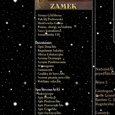
Strona GÂłĂłwna
PokĂłj Profesorski
Huncwocka Gazeta
Pomoc, skargi, zaÂżalenia
Sowy kontaktowe
Social media UH
Dziedziniec
Opis DomĂłw
Regulamin Szkolny
Oferta Edukacyjna
System Oceniania
System Punktowania
Wymagania
NadszedÂł
Samouczek
przedÂłuÂż
Grafika do newsĂłw
System pisania newsĂłw
Reklamy szkoÂły
Klasa I:
SpoÂłecznoÂśĂŚ
Glizdogon:
Inkwizytor
Bella Gran
Spis Dyrekcji
Pauline G. 
Spis ProfesorĂłw
Ragnheiður 
Spis PracownikĂłw
Spis UczniĂłw
Lunatyk:
Spis StaÂżystĂłw