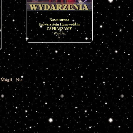
Nowa strona
Uniwersytetu HuncwotĂłw
ZAPRASZAMY
WejdÂź
Â
 Magii
. Nie