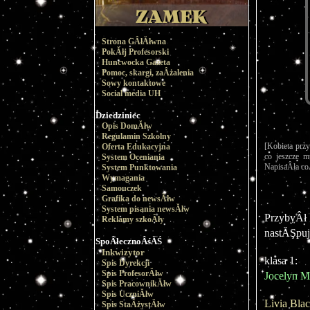
Strona GÂłĂłwna
PokĂłj Profesorski
Huncwocka Gazeta
Pomoc, skargi, zaÂżalenia
Sowy kontaktowe
Social media UH
Dziedziniec
Opis DomĂłw
Regulamin Szkolny
[Kobieta prz
Oferta Edukacyjna
co jeszcze 
System Oceniania
NapisaÂła coÂ
System Punktowania
Wymagania
Samouczek
Grafika do newsĂłw
System pisania newsĂłw
PrzybyÂł 
Reklamy szkoÂły
nastĂŞpu
SpoÂłecznoÂśĂŚ
Inkwizytor
klasa 1:
Spis Dyrekcji
Spis ProfesorĂłw
Jocelyn Mo
Spis PracownikĂłw
Spis UczniĂłw
Livia Bla
Spis StaÂżystĂłw