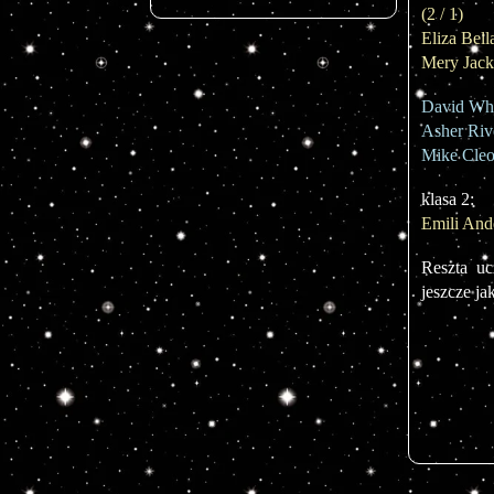
(2 / 1)
Eliza Bell
Mery Jack
David Whi
Asher Riv
Mike Cleo
klasa 2:
Emili And
Reszta uc
jeszcze j