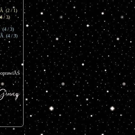
  (2 / 1)
 / 3)
(4 / 3)
  (4 / 3)
poprawiĂŚ 