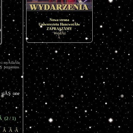
Nowa strona
Uniwersytetu HuncwotĂłw
ZAPRASZAMY
WejdÂź
Â
 i myÂślaÂła 
 pergaminu. 
 siĂŞ one 
  (2 / 1)
 Â  Â  Â  