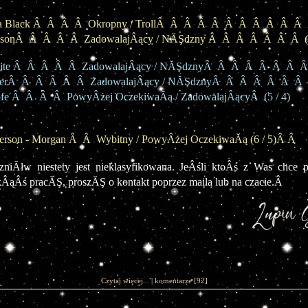
a Black Â  Â  Â  Â  Okropny / TrollÂ  Â  Â  Â  Â  Â  Â  Â  Â  Â  Â  Â
sonÂ  Â  Â  Â  Â  ZadowalajÂący / NĂŞdzny Â  Â  Â  Â  Â  Â  Â  (4
te Â  Â  Â  Â  Â  ZadowalajÂący / NĂŞdznyÂ  Â  Â  Â  Â  Â  Â  Â  
erÂ  Â  Â  Â  Â  Â  ZadowalajÂący / NĂŞdznyÂ  Â  Â  Â  Â  Â  Â  Â
fe Â  Â  Â  Â  PowyÂżej OczekiwaĂą / ZadowalajÂącyÂ  (5 / 4)
erson - Morgan Â  Â  Wybitny / PowyÂżej OczekiwaĂą (6 / 5)Â Â 
zniĂłw niestety jest nieklasyfikowana. JeÂśli ktoÂś z Was chce 
akÂąÂś pracĂŞ, proszĂŞ o kontakt poprzez maila lub na czacie.Â 
Czytaj więcej...
|
komentarze
[92]