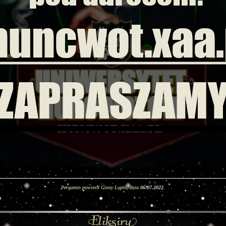
Pergamin powiesił Ginny Lupin, dnia
06.07.2022
.