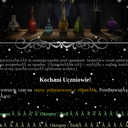
ygotowywaÂła siĂŞ do ostatniego tygodnia przed egzaminami. SiedziaÂła w swoim gabinecie
musi przygotowaĂŚ na egzaminy. UÂśmiechnĂŞÂła siĂŞ i wyjĂŞÂła z szuflady kartkĂŞ
ś na niej i poszÂła wywiesiĂŚ ogÂłoszenie na tablicy.]
Kochani Uczniowie!
wreszcie czas na
 oceny proponowane z eliksirĂłw
. PrzedstawiajÂą
jÂąco:
rgan Â  Â  Â  Â  Â  Okropny / Troll Â  Â  Â  Â  Â  Â  Â  Â  Â  Â  Â
ck Â  Â  Â  Â  Â  Â  Â  Â  Okropny / TrollÂ  Â  Â  Â  Â  Â  Â  Â  Â 