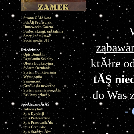
Strona GÂłĂłwna
PokĂłj Profesorski
Huncwocka Gazeta
Pomoc, skargi, zaÂżalenia
Sowy kontaktowe
Social media UH
zabawa
Dziedziniec
Opis DomĂłw
Regulamin Szkolny
Oferta Edukacyjna
System Oceniania
System Punktowania
tĂŞ nie
Wymagania
Samouczek
Grafika do newsĂłw
System pisania newsĂłw
do Was z
Reklamy szkoÂły
SpoÂłecznoÂśĂŚ
-
Inkwizytor
Spis Dyrekcji
Spis ProfesorĂłw
Spis PracownikĂłw
Spis UczniĂłw
Spis StaÂżystĂłw