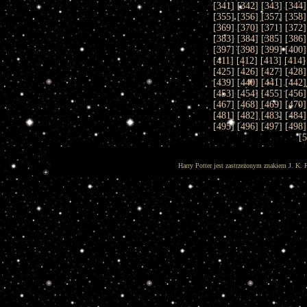
[
341
] [
342
] [
343
] [
344
]
[
355
] [
356
] [
357
] [
358
]
[
369
] [
370
] [
371
] [
372
]
[
383
] [
384
] [
385
] [
386
]
[
397
] [
398
] [
399
] [
400
]
[
411
] [
412
] [
413
] [
414
]
[
425
] [
426
] [
427
] [
428
]
[
439
] [
440
] [
441
] [
442
]
[
453
] [
454
] [
455
] [
456
]
[
467
] [
468
] [
469
] [
470
]
[
481
] [
482
] [
483
] [
484
]
[
495
] [
496
] [
497
] [
498
]
[
Harry Potter jest zastrzeżonym znakiem J. K. 