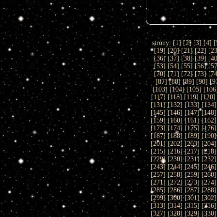
strony: [
1
] [
2
] [
3
] [
4
] [
[
19
] [
20
] [
21
] [
22
] [
2
[
36
] [
37
] [
38
] [
39
] [
4
[
53
] [
54
] [
55
] [
56
] [
5
[
70
] [
71
] [
72
] [
73
] [
7
[
87
] [
88
] [
89
] [
90
] [
9
[
103
] [
104
] [
105
] [
106
[
117
] [
118
] [
119
] [
120
]
[
131
] [
132
] [
133
] [
134
]
[
145
] [
146
] [
147
] [
148
]
[
159
] [
160
] [
161
] [
162
]
[
173
] [
174
] [
175
] [
176
]
[
187
] [
188
] [
189
] [
190
]
[
201
] [
202
] [
203
] [
204
]
[
215
] [
216
] [
217
] [
218
]
[
229
] [
230
] [
231
] [
232
]
[
243
] [
244
] [
245
] [
246
]
[
257
] [
258
] [
259
] [
260
]
[
271
] [
272
] [
273
] [
274
]
[
285
] [
286
] [
287
] [
288
]
[
299
] [
300
] [
301
] [
302
]
[
313
] [
314
] [
315
] [
316
]
[
327
] [
328
] [
329
] [
330
]