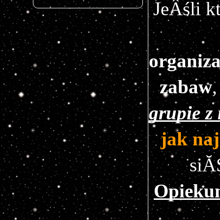
organiza
zabaw
,
grupie z
jak naj
siĂ
Opiekun