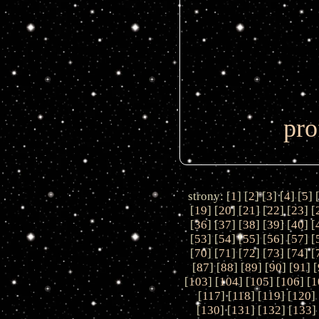
pro
strony: [
1
] [
2
] [
3
] [
4
] [
5
] 
[
19
] [
20
] [
21
] [
22
] [
23
] [
[
36
] [
37
] [
38
] [
39
] [
40
] [
[
53
] [
54
] [
55
] [
56
] [
57
] [
[
70
] [
71
] [
72
] [
73
] [
74
] [
[
87
] [
88
] [
89
] [
90
] [
91
] [
[
103
] [
104
] [
105
] [
106
] [
1
[
117
] [
118
] [
119
] [
120
] 
[
130
] [
131
] [
132
] [
133
]