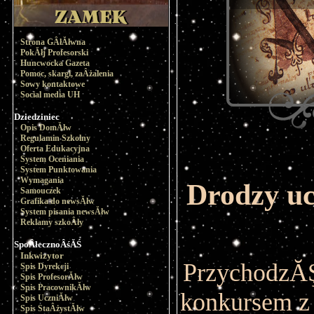
Strona GÂłĂłwna
PokĂłj Profesorski
Huncwocka Gazeta
Pomoc, skargi, zaÂżalenia
Sowy kontaktowe
Social media UH
Dziedziniec
Opis DomĂłw
Regulamin Szkolny
Oferta Edukacyjna
System Oceniania
System Punktowania
Wymagania
Drodzy uc
Samouczek
Grafika do newsĂłw
System pisania newsĂłw
Reklamy szkoÂły
SpoÂłecznoÂśĂŚ
Inkwizytor
PrzychodzĂŞ
Spis Dyrekcji
Spis ProfesorĂłw
Spis PracownikĂłw
konkursem z 
Spis UczniĂłw
Spis StaÂżystĂłw