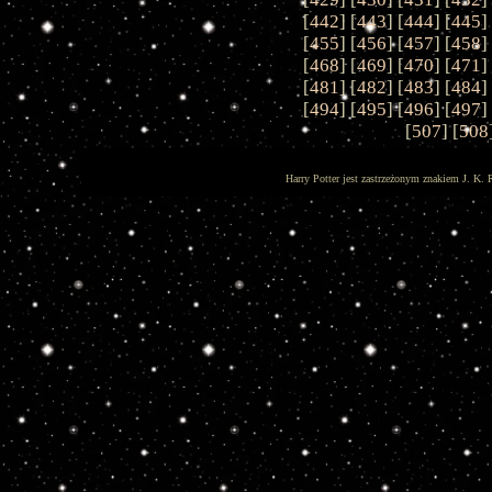
[
442
] [
443
] [
444
] [
445
]
[
455
] [
456
] [
457
] [
458
]
[
468
] [
469
] [
470
] [
471
]
[
481
] [
482
] [
483
] [
484
]
[
494
] [
495
] [
496
] [
497
]
[
507
] [
508
Harry Potter jest zastrzeżonym znakiem J. K. 