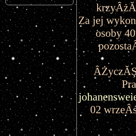
krzyÂżĂł
Za jej wykon
osoby 40
pozosta
ÂŻyczĂŞ
Pr
johanenswei
02 wrzeÂś